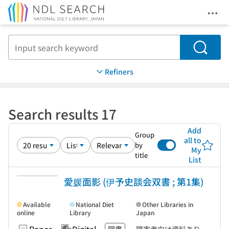
Ope
Jump to main content
Search
Refiners
Search results 17
Add
Group
all to
by
My
title
List
愛媛面影 (伊予史談会双書 ; 第1集)
Available
National Diet
Other Libraries in
online
Library
Japan