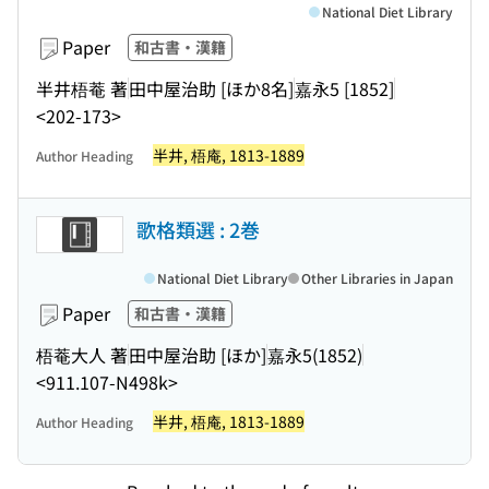
National Diet Library
Paper
和古書・漢籍
半井梧菴 著
田中屋治助 [ほか8名]
嘉永5 [1852]
<202-173>
半井, 梧庵, 1813-1889
Author Heading
歌格類選 : 2巻
National Diet Library
Other Libraries in Japan
Paper
和古書・漢籍
梧菴大人 著
田中屋治助 [ほか]
嘉永5(1852)
<911.107-N498k>
半井, 梧庵, 1813-1889
Author Heading