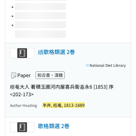
續歌格類選 2巻
National Diet Library
Paper
和古書・漢籍
梧菴大人 著
積玉圃河内屋喜兵衛
嘉永6 [1853] 序
<202-173>
半井, 梧庵, 1813-1889
Author Heading
歌格類選 2巻