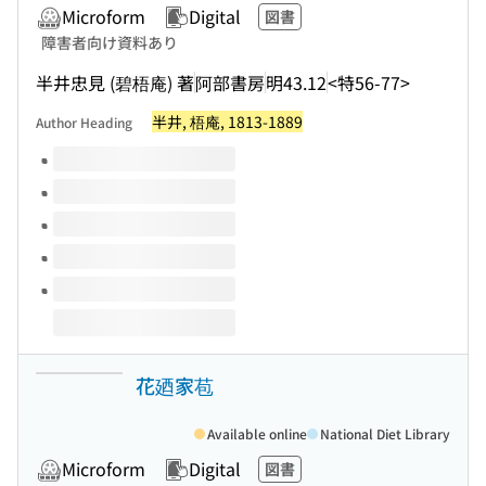
Microform
Digital
図書
障害者向け資料あり
半井忠見 (碧梧庵) 著
阿部書房
明43.12
<特56-77>
半井, 梧庵, 1813-1889
Author Heading
Volumes of this title
花廼家苞
Available online
National Diet Library
Microform
Digital
図書