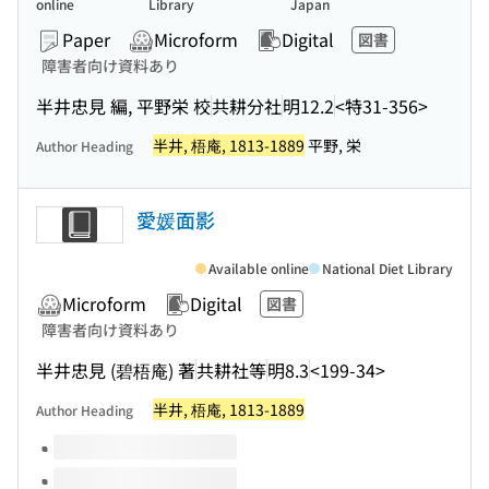
online
Library
Japan
Paper
Microform
Digital
図書
障害者向け資料あり
半井忠見 編, 平野栄 校
共耕分社
明12.2
<特31-356>
半井, 梧庵, 1813-1889
平野, 栄
Author Heading
愛媛面影
Available online
National Diet Library
Microform
Digital
図書
障害者向け資料あり
半井忠見 (碧梧庵) 著
共耕社等
明8.3
<199-34>
半井, 梧庵, 1813-1889
Author Heading
Volumes of this title