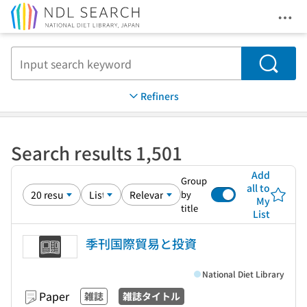
Ope
Jump to main content
Search
Refiners
Search results 1,501
Add
Group
all to
by
My
title
List
季刊国際貿易と投資
National Diet Library
Paper
雑誌
雑誌タイトル