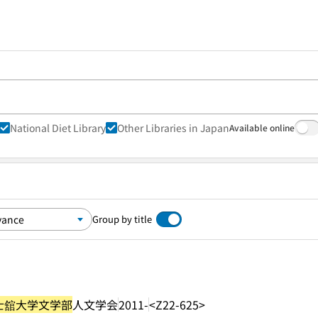
National Diet Library
Other Libraries in Japan
Available online
Group by title
士舘大学文学部
人文学会
2011-
<Z22-625>