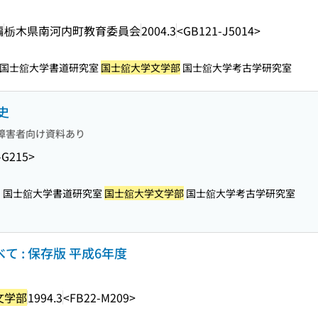
編
栃木県南河内町教育委員会
2004.3
<GB121-J5014>
国士舘大学書道研究室
国士舘大学文学部
国士舘大学考古学研究室
史
障害者向け資料あり
-G215>
国士舘大学書道研究室
国士舘大学文学部
国士舘大学考古学研究室
て : 保存版 平成6年度
文学部
1994.3
<FB22-M209>