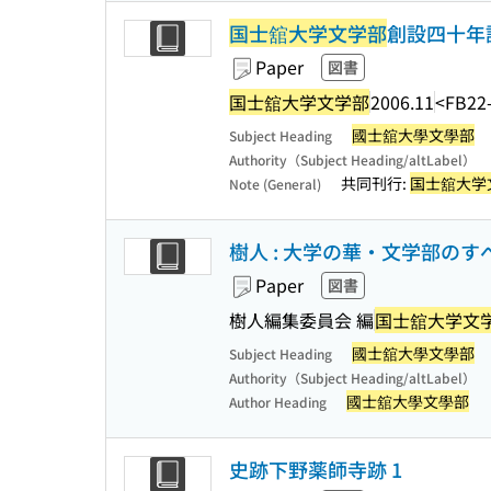
国士舘大学文学部
創設四十年
Paper
図書
国士舘大学文学部
2006.11
<FB22
國士舘大學文學部
Subject Heading
Authority（Subject Heading/altLabel）
共同刊行:
国士舘大学
Note (General)
樹人 : 大学の華・文学部のす
Paper
図書
樹人編集委員会 編
国士舘大学文
國士舘大學文學部
Subject Heading
Authority（Subject Heading/altLabel）
國士舘大學文學部
Author Heading
史跡下野薬師寺跡 1