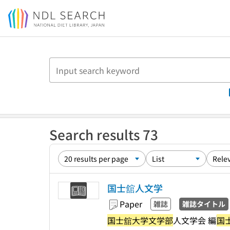
Jump to main content
Search results 73
国士舘人文学
Paper
雑誌
雑誌タイトル
国士舘大学文学部
人文学会 編
国