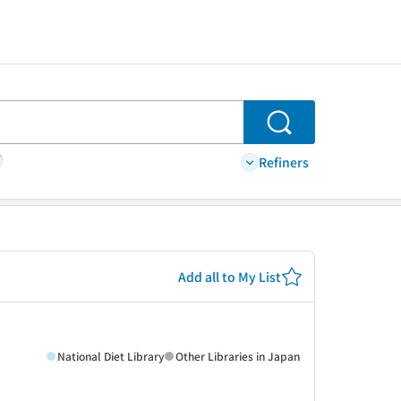
Search
Refiners
Add all to My List
National Diet Library
Other Libraries in Japan