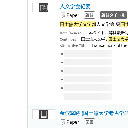
人文学会紀要
Paper
雑誌
雑誌タイトル
国士舘大学文学部
人文学会 編
国
本タイトル等は最新号
Note (General)
国士舘人文学 /
国士舘大
Continues
Transactions of th
Alternative Title
Volumes of this title
金沢窯跡 (国士舘大学考古学研究
Paper
図書