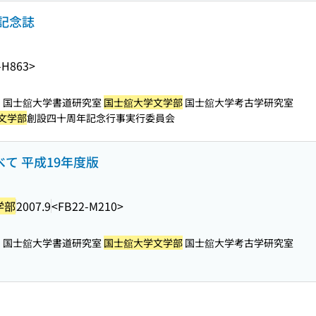
記念誌
-H863>
国士舘大学書道研究室
国士舘大学文学部
国士舘大学考古学研究室
文学部
創設四十周年記念行事実行委員会
べて 平成19年度版
学部
2007.9
<FB22-M210>
国士舘大学書道研究室
国士舘大学文学部
国士舘大学考古学研究室