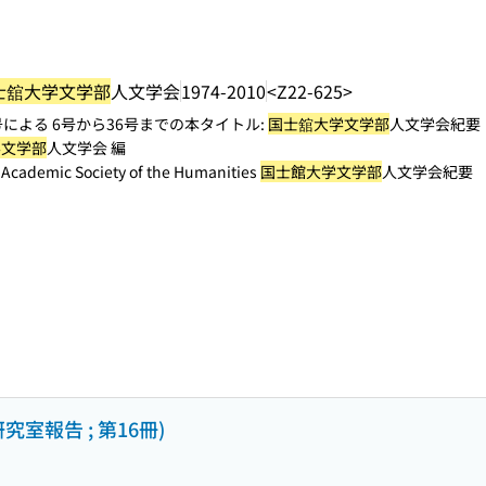
士舘大学文学部
人文学会
1974-2010
<Z22-625>
による 6号から36号までの本タイトル:
国士舘大学文学部
人文学会紀要
学文学部
人文学会 編
e Academic Society of the Humanities
国士館大学文学部
人文学会紀要
室報告 ; 第16冊)