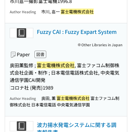
市川嘉一撮影
富士電機
1996.8
市川, 嘉一
富士電機株式会社
Author Heading
Fuzzy CAI : Fuzzy Expart System
Other Libraries in Japan
Paper
図書
廣田薫監修 ;
富士電機株式会社
, 富士ファコム制御株
式会社企画・制作 ; 日本電信電話株式会社, 中央電気
通信学園CAI開発
コロナ社 (発売)
1989
廣田, 薫
富士電機株式会社
富士ファコム制
Author Heading
御株式会社 日本電信電話 中央電気通信学園
波力揚水発電システムに関する調