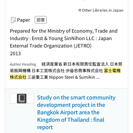
Other Libraries in Japan
Paper
図書
Prepared for the Ministry of Economy, Trade and
Industry : Ernst & Young SinNihon LLC : Japan
External Trade Organization (JETRO)
2013
経済産業省 新日本有限責任監査法人 日本貿
Author Heading
易振興機構 日本工営株式会社 伊藤忠商事株式会社
富士電機
株式会社
三菱重工業 Nippon Steel & Sumikin ...
Study on the smart community
development project in the
Bangkok Airport area the
Kingdom of Thailand : final
report