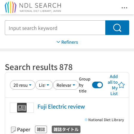
Ope
Jump to main content
Search
Refiners
Search results 878
Add
Group
all to
by
My
title
List
Fuji Electric review
National Diet Library
Paper
雑誌
雑誌タイトル