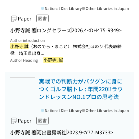
National Diet Library
Other Libraries in Japan
Paper
図書
小野寺誠 著
ロングセラーズ
2026.4
<DH475-R349>
Author introduction
小野寺 誠
（おのでら・まこと） 株式会社ほのり 代表取締
役。埼玉県出身...
小野寺, 誠
Author Heading
実戦での判断力がバツグンに身に
つくゴルフ脳トレ : 年間220!!ラウ
ンドレッスンNO.1プロの思考法
National Diet Library
Other Libraries in Japan
Paper
図書
小野寺誠 著
河出書房新社
2023.9
<Y77-M3733>