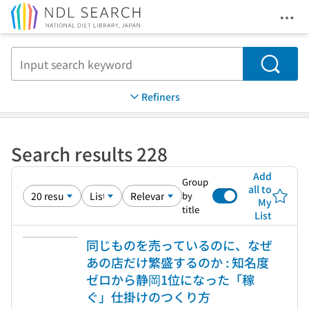
Ope
Jump to main content
Search
Refiners
Search results 228
Add
Group
all to
by
My
title
List
同じものを売っているのに、なぜ
あの店だけ繁盛するのか : 知名度
ゼロから静岡1位になった「稼
ぐ」仕掛けのつくり方