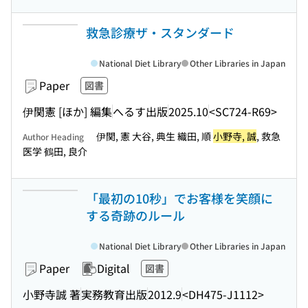
救急診療ザ・スタンダード
National Diet Library
Other Libraries in Japan
Paper
図書
伊関憲 [ほか] 編集
へるす出版
2025.10
<SC724-R69>
伊関, 憲 大谷, 典生 織田, 順
小野寺, 誠
, 救急
Author Heading
医学 鶴田, 良介
「最初の10秒」でお客様を笑顔に
する奇跡のルール
National Diet Library
Other Libraries in Japan
Paper
Digital
図書
小野寺誠 著
実務教育出版
2012.9
<DH475-J1112>