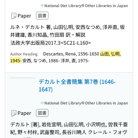
National Diet Library
Other Libraries in Japan
Paper
図書
ルネ・デカルト 著, 山田弘明, 安西なつめ, 澤井直, 坂
井建雄, 香川知晶, 竹田扇 訳・解説
法政大学出版局
2017.3
<SC21-L160>
Descartes, René, 1596-1650
山田, 弘明,
Author Heading
1945-
安西, なつめ, 1986- 澤井, 直, 1975-
デカルト全書簡集 第7巻 (1646-
1647)
National Diet Library
Other Libraries in Japan
Paper
図書
デカルト [著], 岩佐宣明, 山田弘明, 小沢明也, 曽我千亜
紀, 野々村梓, 武藤整司, 長谷川暁人 クレール・フォヴ