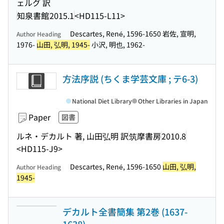
ェルグ 訳
知泉書館
2015.1
<HD115-L11>
Descartes, René, 1596-1650 岩佐, 宣明,
Author Heading
1976-
山田, 弘明, 1945-
小沢, 明也, 1962-
方法序説 (ちくま学芸文庫 ; テ6-3)
National Diet Library
Other Libraries in Japan
Paper
図書
ルネ・デカルト 著, 山田弘明 訳
筑摩書房
2010.8
<HD115-J9>
Descartes, René, 1596-1650
山田, 弘明,
Author Heading
1945-
デカルト全書簡集 第2巻 (1637-