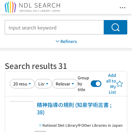
Ope
Jump to main content
Search
Refiners
Search results 31
Add
Group
all to
by
My
title
List
精神指導の規則 (知泉学術叢書 ;
38)
National Diet Library
Other Libraries in Japan