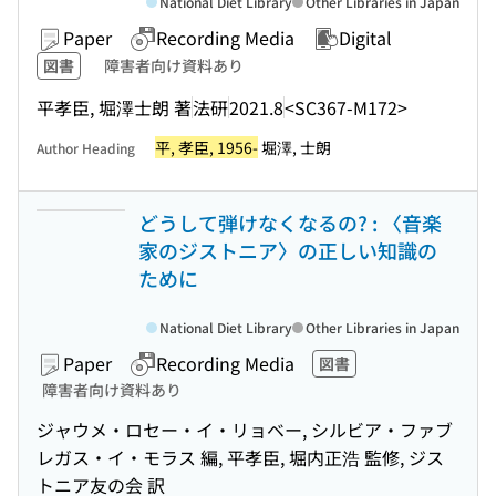
National Diet Library
Other Libraries in Japan
Paper
Recording Media
Digital
図書
障害者向け資料あり
平孝臣, 堀澤士朗 著
法研
2021.8
<SC367-M172>
平, 孝臣, 1956-
堀澤, 士朗
Author Heading
どうして弾けなくなるの? : 〈音楽
家のジストニア〉の正しい知識の
ために
National Diet Library
Other Libraries in Japan
Paper
Recording Media
図書
障害者向け資料あり
ジャウメ・ロセー・イ・リョベー, シルビア・ファブ
レガス・イ・モラス 編, 平孝臣, 堀内正浩 監修, ジス
トニア友の会 訳