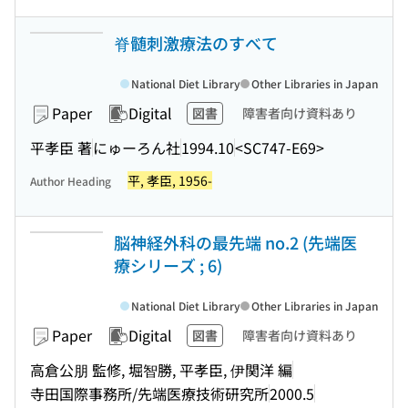
脊髄刺激療法のすべて
National Diet Library
Other Libraries in Japan
Paper
Digital
図書
障害者向け資料あり
平孝臣 著
にゅーろん社
1994.10
<SC747-E69>
平, 孝臣, 1956-
Author Heading
脳神経外科の最先端 no.2 (先端医
療シリーズ ; 6)
National Diet Library
Other Libraries in Japan
Paper
Digital
図書
障害者向け資料あり
高倉公朋 監修, 堀智勝, 平孝臣, 伊関洋 編
寺田国際事務所/先端医療技術研究所
2000.5