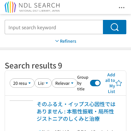
Ope
Jump to main content
Search
Refiners
Search results 9
Add
Group
all to
by
My
title
List
そのふるえ・イップス心因性では
ありません : 本態性振戦・局所性
ジストニアのしくみと治療