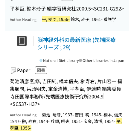
平孝臣, 鈴木玲子 編
学習研究社
2000.5
<SC231-G292>
平, 孝臣, 1956-
鈴木, 玲子, 1961- 看護学
Author Heading
脳神経外科の最新医療 (先端医療
シリーズ ; 29)
National Diet Library
Other Libraries in Japan
Paper
図書
菊池晴彦 監修, 吉田純, 橋本信夫, 榊寿右, 片山容一 編
集顧問, 兵頭明夫, 宝金清博, 平孝臣, 伊達勲 編集委員
寺田国際事務所/先端医療技術研究所
2004.9
<SC537-H37>
菊池, 晴彦, 1933- 吉田, 純, 1945- 橋本, 信夫,
Author Heading
1947- 榊, 寿右, 1944- 兵頭, 明夫, 1951- 宝金, 清博, 1954-
平,
孝臣, 1956-