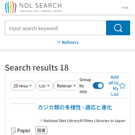
Ope
Jump to main content
Search
Refiners
Search results 18
Add
Group
all to
by
My
title
List
カジカ類の多様性 : 適応と進化
National Diet Library
Other Libraries in Japan
Paper
図書