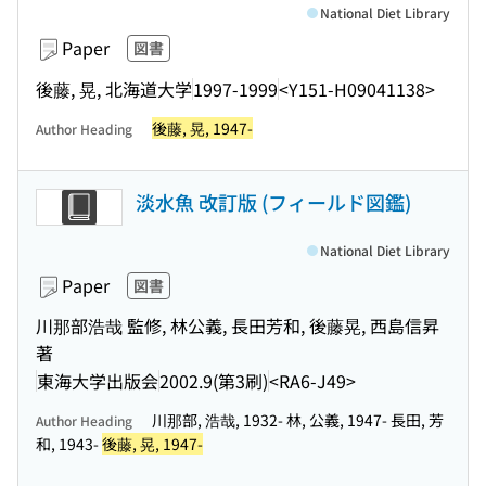
National Diet Library
Paper
図書
後藤, 晃, 北海道大学
1997-1999
<Y151-H09041138>
後藤, 晃, 1947-
Author Heading
淡水魚 改訂版 (フィールド図鑑)
National Diet Library
Paper
図書
川那部浩哉 監修, 林公義, 長田芳和, 後藤晃, 西島信昇
著
東海大学出版会
2002.9(第3刷)
<RA6-J49>
川那部, 浩哉, 1932- 林, 公義, 1947- 長田, 芳
Author Heading
和, 1943-
後藤, 晃, 1947-