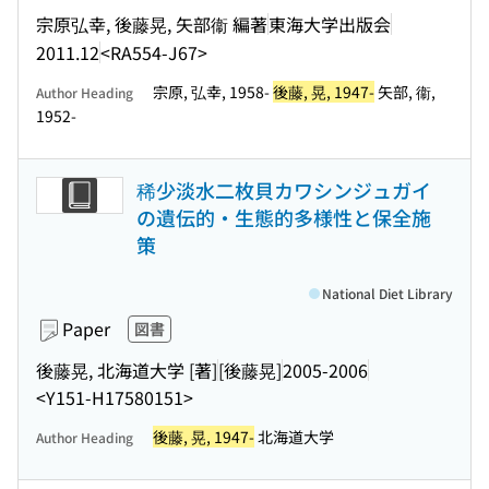
宗原弘幸, 後藤晃, 矢部衞 編著
東海大学出版会
2011.12
<RA554-J67>
宗原, 弘幸, 1958-
後藤, 晃, 1947-
矢部, 衞,
Author Heading
1952-
稀少淡水二枚貝カワシンジュガイ
の遺伝的・生態的多様性と保全施
策
National Diet Library
Paper
図書
後藤晃, 北海道大学 [著]
[後藤晃]
2005-2006
<Y151-H17580151>
後藤, 晃, 1947-
北海道大学
Author Heading