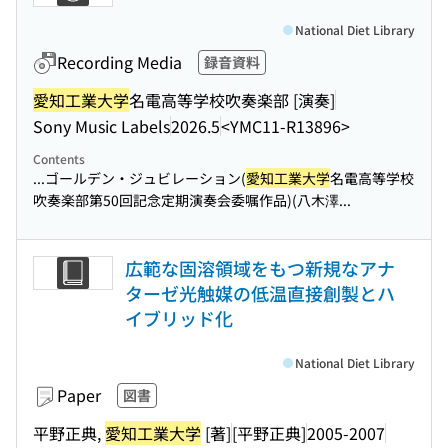
National Diet Library
Recording Media
録音資料
愛知工業大学
名電高等学校吹奏楽部 [演奏]
Sony Music Labels
2026.5
<YMC11-R13896>
Contents
...ゴールデン・ジュビレーション(
愛知工業大学
名電高等学校
吹奏楽部第50回記念定期演奏会委嘱作品)(八木澤...
広範な固溶領域をもつ新規なアナ
ターゼ光触媒の低温直接創製とハ
イブリッド化
National Diet Library
Paper
図書
平野正典,
愛知工業大学
[著]
[平野正典]
2005-2007