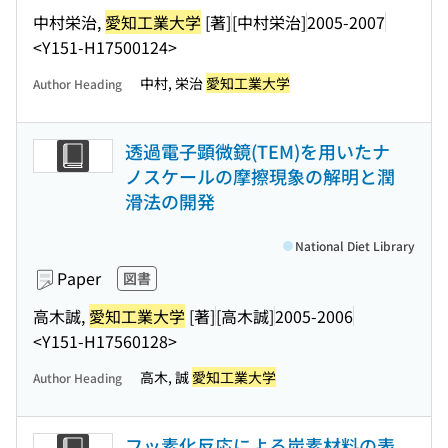
中村栄治,
愛知工業大学
[著]
[中村栄治]
2005-2007
<Y151-H17500124>
中村, 栄治
愛知工業大学
Author Heading
透過電子顕微鏡(TEM)を用いたナ
ノスケールの摩擦現象の解明と潤
滑法の開発
National Diet Library
Paper
図書
高木誠,
愛知工業大学
[著]
[高木誠]
2005-2006
<Y151-H17560128>
高木, 誠
愛知工業大学
Author Heading
フッ素化反応による炭素材料の表