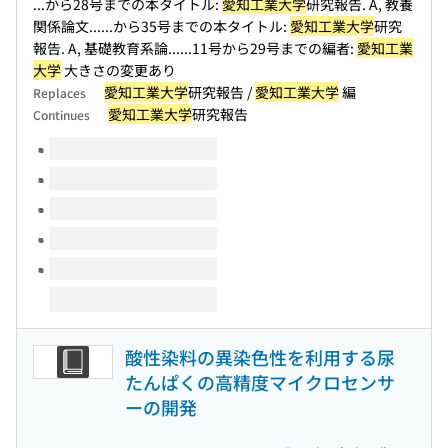
...から28号までの本タイトル:
愛知工業大学
研究報告. A, 教養
関係論文...
...から35号までの本タイトル:
愛知工業大学
研究
報告. A, 基礎教育系論...
...11号から29号までの編者:
愛知工業
大学
大きさの変更あり
愛知工業大学
研究報告 /
愛知工業大学
編
Replaces
愛知工業大学
研究報告
Continues
Volumes of this title
酸性染料の異染色性を利用する尿
たんぱくの高精度マイクロセンサ
ーの開発