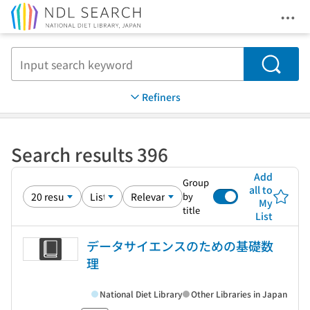
Ope
Jump to main content
Search
Refiners
Search results 396
Add
Group
all to
by
My
title
List
データサイエンスのための基礎数
理
National Diet Library
Other Libraries in Japan