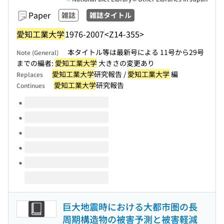
Paper
雑誌
雑誌タイトル
愛知工業大学
1976-2007
<Z14-355>
本タイトル等は最新号による 11号から29号
Note (General)
までの編者:
愛知工業大学
大きさの変更あり
愛知工業大学
研究報告 /
愛知工業大学
編
Replaces
愛知工業大学
研究報告
Continues
Volumes of this title
巨大地震時における大都市圏の長
周期構造物の被害予測と被害軽減