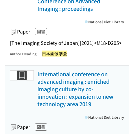
Conference on Advanced
Imaging : proceedings
National Diet Library
Paper
図書
[The Imaging Society of Japan]
[2021]
<M18-D205>
日本画像学会
Author Heading
International conference on
advanced imaging : enriched
imaging culture by co-
innovation : expansion to new
technology area 2019
National Diet Library
Paper
図書