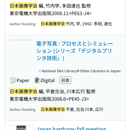
日本画像学会
編, 竹内学, 多田達也 監修
東京電機大学出版局
2008.11
<PE63-J4>
日本画像学会
竹内, 学, 1942- 多田, 達也
Author Heading
電子写真 : プロセスとシミュレー
ション (シリーズ「デジタルプリ
ンタ技術」)
National Diet Library
Other Libraries in Japan
Paper
Digital
図書
日本画像学会
編, 平倉浩治, 川本広行 監修
東京電機大学出版局
2008.6
<PE45-J3>
日本画像学会
平倉, 浩治 川本, 広行
Author Heading
Japan hardcopy fall meeting