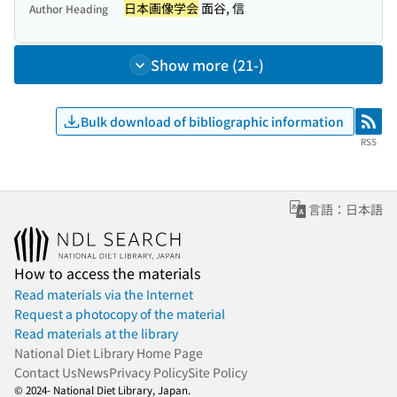
日本画像学会
面谷, 信
Author Heading
Show more (21-)
Bulk download of bibliographic information
RSS
RSS
言語：日本語
How to access the materials
Read materials via the Internet
Request a photocopy of the material
Read materials at the library
National Diet Library Home Page
Contact Us
News
Privacy Policy
Site Policy
© 2024- National Diet Library, Japan.