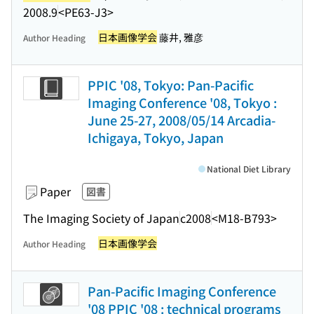
2008.9
<PE63-J3>
日本画像学会
藤井, 雅彦
Author Heading
PPIC '08, Tokyo: Pan-Pacific
Imaging Conference '08, Tokyo :
June 25-27, 2008/05/14 Arcadia-
Ichigaya, Tokyo, Japan
National Diet Library
Paper
図書
The Imaging Society of Japan
c2008
<M18-B793>
日本画像学会
Author Heading
Pan-Pacific Imaging Conference
'08 PPIC '08 : technical programs