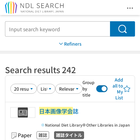
Ope
Jump to main content
Search
Refiners
Search results 242
Add
Group
all to
by
My
title
List
日本画像学会
誌
National Diet Library
Other Libraries in Japan
Paper
雑誌
雑誌タイトル