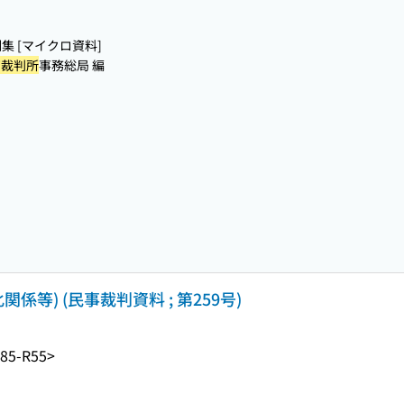
集 [マイクロ資料]
高裁判所
事務総局 編
係等) (民事裁判資料 ; 第259号)
85-R55>