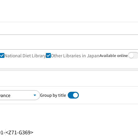
National Diet Library
Other Libraries in Japan
Available online
Group by title
01-
<Z71-G369>