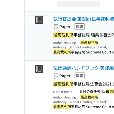
執行官提要 第6版 (民事裁判資料 
Paper
図書
最高裁判所
事務総局 編集
法曹会
2
最高裁判所
Author Heading
Authority（Author Heading/altLabel）
最高裁判所
事務総局 Supreme Court of 
法廷通訳ハンドブック 実践編
Paper
図書
最高裁判所
事務総局
法曹会
2021.
奥付の責任表示:
最高
Note (General)
最高裁判所
Author Heading
Authority（Author Heading/altLabel）
最高裁判所
事務総局 Supreme Court of 