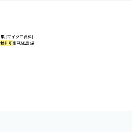
集 [マイクロ資料]
高裁判所
事務総局 編