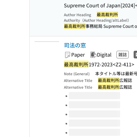
Supreme Court of Japan
[2024]
最高裁判所
Author Heading
Authority（Author Heading/altLabel）
最高裁判所
事務総局 Supreme Court of 
司法の窓
Paper
Digital
雑誌
最高裁判所
1972-2023
<Z2-411>
本タイトル等は最新号
Note (General)
最高裁判所
広報誌
Alternative Title
最高裁判所
広報誌
Alternative Title
Volumes of this title