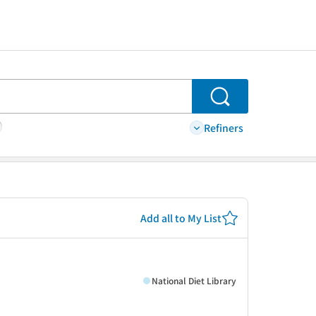
Search
Refiners
Add all to My List
National Diet Library