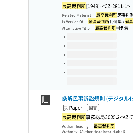
最高裁判所
[1948]-
<CZ-2811-1>
最高裁判所
民事判例
Related Material
最高裁判所
判例集 /
最
Is Version Of
最高裁判所
判例集
Alternative Title
Volumes of this title
条解民事訴訟規則 (デジタル化関
Paper
図書
最高裁判所
事務総局
2025.3
<AZ-7
最高裁判所
Author Heading
Authority（Author Heading/altLabel）