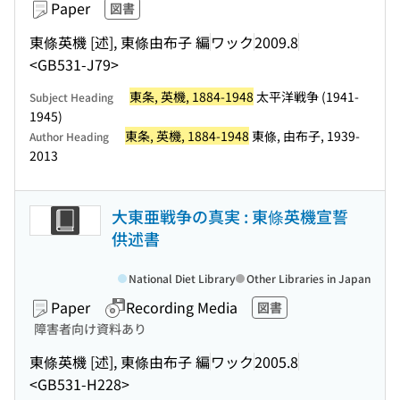
Paper
図書
東條英機 [述], 東條由布子 編
ワック
2009.8
<GB531-J79>
東条, 英機, 1884-1948
太平洋戦争 (1941-
Subject Heading
1945)
東条, 英機, 1884-1948
東條, 由布子, 1939-
Author Heading
2013
大東亜戦争の真実 : 東條英機宣誓
供述書
National Diet Library
Other Libraries in Japan
Paper
Recording Media
図書
障害者向け資料あり
東條英機 [述], 東條由布子 編
ワック
2005.8
<GB531-H228>