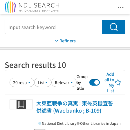
Ope
Jump to main content
Search
Refiners
Search results 10
Add
Group
all to
by
My
title
List
大東亜戦争の真実 : 東條英機宣誓
供述書 (Wac bunko ; B-109)
National Diet Library
Other Libraries in Japan