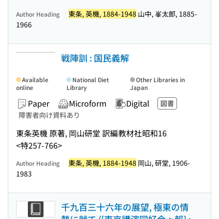
東条, 英機, 1884-1948
山中, 峯太郎, 1885-
Author Heading
1966
戦陣訓 : 国民義解
Available
National Diet
Other Libraries in
online
Library
Japan
Paper
Microform
Digital
図書
障害者向け資料あり
東条英機 原著, 岡山研堂 訳編
教材社
昭和16
<特257-766>
東条, 英機, 1884-1948
岡山, 研堂, 1906-
Author Heading
1983
千九百三十六年の展望, 極東の情