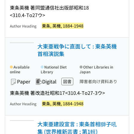
東条英機 著
同盟通信社出版部
昭和18
<310.4-To27ウ>
東条, 英機, 1884-1948
Author Heading
大東亜戦争に直面して : 東条英機
首相演説集
Available
National Diet
Other Libraries in
online
Library
Japan
Paper
Digital
図書
障害者向け資料あり
東条英機 著
改造社
昭和17
<310.4-To27-3ウ>
東条, 英機, 1884-1948
Author Heading
大東亜建設宣言 : 東条首相獅子吼
集 (世界維新叢書 ; 第1輯)