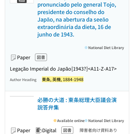
pronunciado pelo general Tojo,
presidente do conselho do
Japão, na abertura da seeão
extraordinária da dieta, 16 de
junho de 1943.
National Diet Library
Paper
図書
Legação Imperial do Japão
[1943?]
<A11-Z-A17>
東条, 英機, 1884-1948
Author Heading
必勝の大道 : 東条総理大臣議会演
説答弁集
Available online
National Diet Library
Paper
Digital
図書
障害者向け資料あり