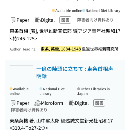
Available online
National Diet Library
Paper
Digital
図書
障害者向け資料あり
東条首相 [著], 世界維新宣伝部 編
アジア青年社
昭和17
<特246-125>
東条, 英機, 1884-1948
皇道世界維新研究所
Author Heading
一億の陣頭に立ちて : 東条首相声
明録
Available
National Diet
Other Libraries in
online
Library
Japan
Paper
Microform
Digital
図書
障害者向け資料あり
東条英機 著, 山中峯太郎 編述
誠文堂新光社
昭和17
<310.4-To27-2ウ>