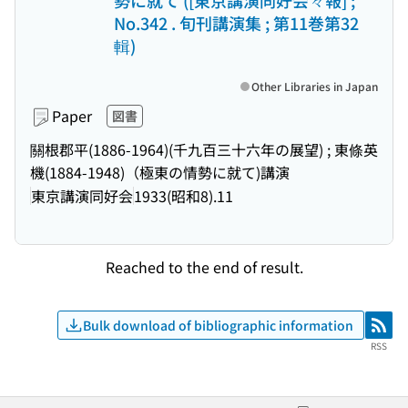
勢に就て ([東京講演同好会々報] ;
No.342 . 旬刊講演集 ; 第11巻第32
輯)
Other Libraries in Japan
Paper
図書
關根郡平(1886-1964)(千九百三十六年の展望) ; 東條英
機(1884-1948)（極東の情勢に就て)講演
東京講演同好会
1933(昭和8).11
Reached to the end of result.
Bulk download of bibliographic information
RSS
RSS