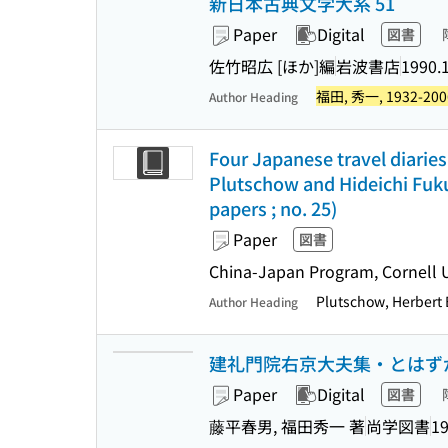
新日本古典文学大系 51
Paper
Digital
図書
佐竹昭広 [ほか]編
岩波書店
1990.
福田, 秀一, 1932-200
Author Heading
Four Japanese travel diaries
Plutschow and Hideichi Fuku
papers ; no. 25)
Paper
図書
China-Japan Program, Cornell U
Plutschow, Herbert 
Author Heading
建礼門院右京大夫集・とはずがたり
Paper
Digital
図書
藤平春男, 福田秀一 著
尚学図書
19