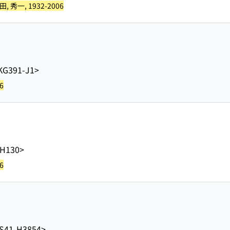
田, 秀一, 1932-2006
KG391-J1>
6
-H130>
6
S41-H3854>