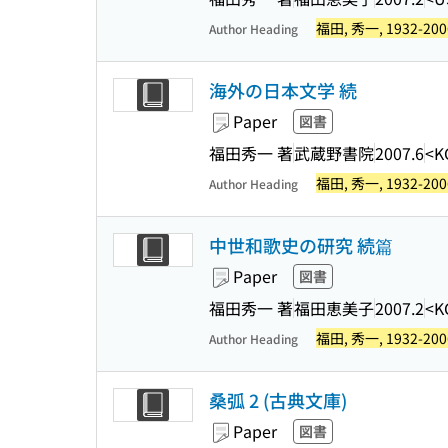
福田, 秀一, 1932-200
Author Heading
海外の日本文学 続
Paper
図書
福田秀一 著
武蔵野書院
2007.6
<K
福田, 秀一, 1932-200
Author Heading
中世和歌史の研究 続篇
Paper
図書
福田秀一 著
福田恵美子
2007.2
<K
福田, 秀一, 1932-200
Author Heading
桑弧 2 (古典文庫)
Paper
図書