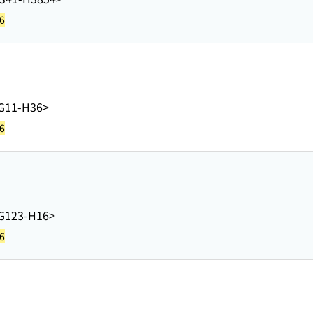
6
G11-H36>
6
G123-H16>
6