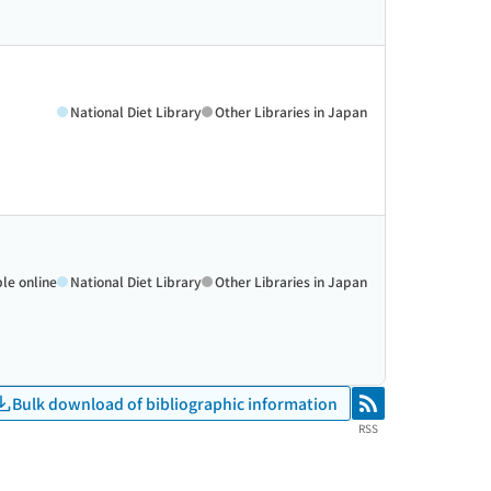
National Diet Library
Other Libraries in Japan
ble online
National Diet Library
Other Libraries in Japan
Bulk download of bibliographic information
RSS
RSS