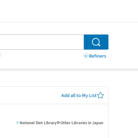
Search
Refiners
Add all to My List
National Diet Library
Other Libraries in Japan