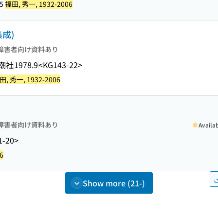
95
福田, 秀一, 1932-2006
成)
障害者向け資料あり
潮社
1978.9
<KG143-22>
田, 秀一, 1932-2006
障害者向け資料あり
Availa
1-20>
6
Show more (21-)