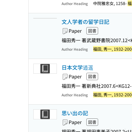
中院雅忠女, 1258-
福
Author Heading
文人学者の留学日記
Paper
図書
福田秀一 著
武蔵野書院
2007.12
<
福田, 秀一, 1932-200
Author Heading
日本文学逍遥
Paper
図書
福田秀一 著
新典社
2007.6
<KG12
福田, 秀一, 1932-200
Author Heading
思い出の記
Paper
図書
福田秀一 著
福田恵美子
2007.2
<U