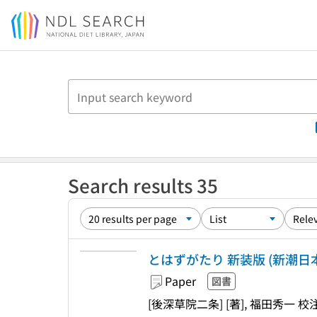
Jump to main content
Search results 35
とはずがたり 新装版 (新潮日
Paper
図書
[後深草院二条] [著], 福田秀一 校