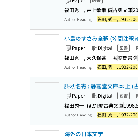
Paper
図書
福田秀一, 井上敏幸 編
古典文庫
20
福田, 秀一, 1932-200
Author Heading
小島のすさみ全釈 (笠間注釈叢刊 
Paper
Digital
図書
福田秀一, 大久保甚一 著
笠間書院
福田, 秀一, 1932-200
Author Heading
謌枕名寄 : 静嘉堂文庫本 上 (古
Paper
Digital
図書
福田秀一 [ほか]編
古典文庫
1996.
福田, 秀一, 1932-200
Author Heading
海外の日本文学