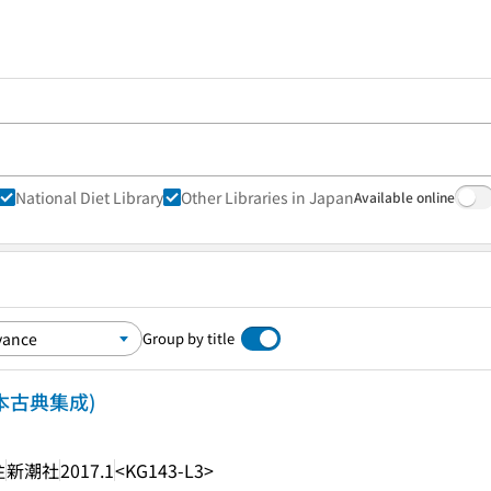
National Diet Library
Other Libraries in Japan
Available online
Group by title
本古典集成)
注
新潮社
2017.1
<KG143-L3>