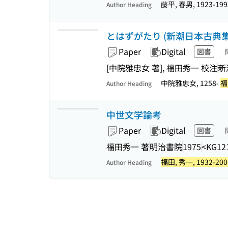
藤平, 春男, 1923-19
Author Heading
とはずがたり (新潮日本古典集
Paper
Digital
図書
[中院雅忠女 著], 福田秀一 校注
新
中院雅忠女, 1258-
福
Author Heading
中世文学論考
Paper
Digital
図書
福田秀一 著
明治書院
1975
<KG12
福田, 秀一, 1932-200
Author Heading