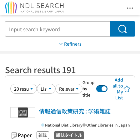
Ope
Jump to main content
Search
Refiners
Search results 191
Add
Group
all to
by
My
title
List
情報通信政策研究 : 学術雑誌
National Diet Library
Other Libraries in Japan
Paper
雑誌
雑誌タイトル