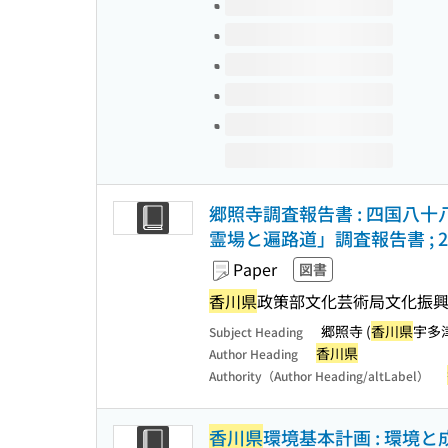
Volumes of this title
郷照寺調査報告書 : 四国八十
霊場と遍路道」調査報告書 ; 2
Paper
図書
香川県
政策部文化芸術局文化振興
郷照寺 (
香川県
宇多
Subject Heading
香川県
Author Heading
Authority（Author Heading/altLabel）
香川県
環境基本計画 : 環境