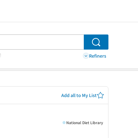
Search
Refiners
Add all to My List
National Diet Library