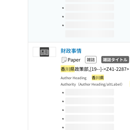
財政事情
Paper
雑誌
雑誌タイトル
香川県
政策部,
[19--]-
<Z41-2287>
香川県
Author Heading
Authority（Author Heading/altLabel）
Volumes of this title