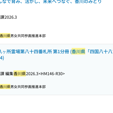
 みんなで育み、活かし、未来へつなぐ、香川のみどり
策課
2026.3
香川県
男女共同参画推進本部
八ヶ所霊場第八十四番札所 第1分冊 (
香川県
「四国八十八
4)
課 編集
香川県
2026.3
<HM146-R30>
香川県
男女共同参画推進本部