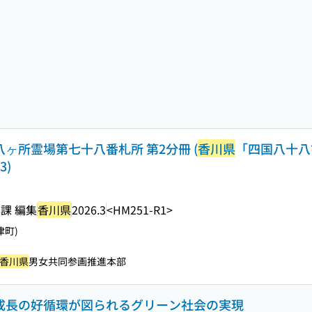
八ヶ所霊場第七十八番札所 第2分冊 (
香川県
「四国八十八
3)
課 編集
香川県
2026.3
<HM251-R1>
津町)
香川県
男女共同参画推進本部
と成長の好循環が図られるグリーン社会の実現