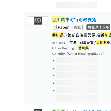
香川県
市町行財政要覧
Paper
雑誌
雑誌タイトル
香川県
政策部自治振興課 編
香川
市町行財政要覧 /
香川県
総
Replaces
香川県
Author Heading
Authority（Author Heading/altLabel）
Volumes of this title