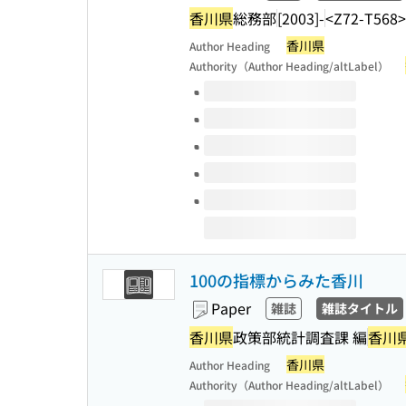
香川県
総務部
[2003]-
<Z72-T568>
香川県
Author Heading
Authority（Author Heading/altLabel）
Volumes of this title
100の指標からみた香川
Paper
雑誌
雑誌タイトル
香川県
政策部統計調査課 編
香川
香川県
Author Heading
Authority（Author Heading/altLabel）