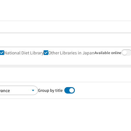
National Diet Library
Other Libraries in Japan
Available online
Group by title