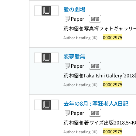
愛の劇場
Paper
図書
荒木経惟 写真
禪フォトギャラリ
00002975
Author Heading (ID)
恋夢愛無
Paper
図書
荒木経惟
Taka Ishii Gallery
[2018
00002975
Author Heading (ID)
去年の8月 : 写狂老人A日記
Paper
図書
荒木経惟 著
ワイズ出版
2018.5
<K
00002975
Author Heading (ID)