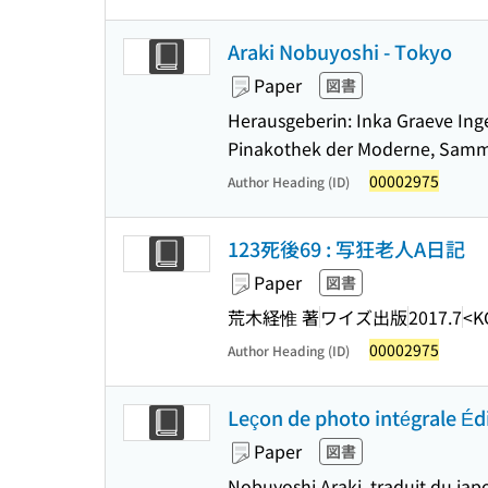
Araki Nobuyoshi - Tokyo
Paper
図書
Herausgeberin: Inka Graeve Inge
Pinakothek der Moderne, Sam
00002975
Author Heading (ID)
123死後69 : 写狂老人A日記
Paper
図書
荒木経惟 著
ワイズ出版
2017.7
<K
00002975
Author Heading (ID)
Leçon de photo intégrale Éd
Paper
図書
Nobuyoshi Araki, traduit du jap