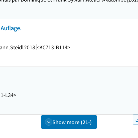
 Auflage.
ann.
Steidl
2018.
<KC713-B114>
1-L34>
Show more (21-)