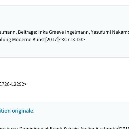
lmann, Beiträge: Inka Graeve Ingelmann, Yasufumi Nakamori
mlung Moderne Kunst
[2017]
<KC713-D3>
C726-L2292>
ition originale.
onais par Dominique et Frank Sylvain.
Atelier Akatombo
[201