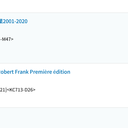
001-2020
2-M47>
Robert Frank Première édition
21]
<KC713-D26>