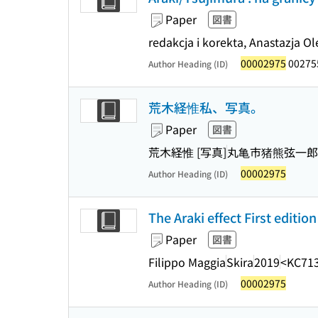
Paper
図書
redakcja i korekta, Anastazja Ol
00002975
00275
Author Heading (ID)
荒木経惟私、写真。
Paper
図書
荒木経惟 [写真]
丸亀市猪熊弦一郎
00002975
Author Heading (ID)
The Araki effect First edition
Paper
図書
Filippo Maggia
Skira
2019
<KC71
00002975
Author Heading (ID)