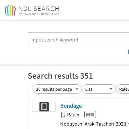
Jump to main content
Search results 351
Bondage
Paper
図書
Nobuyoshi Araki
Taschen
[2023]