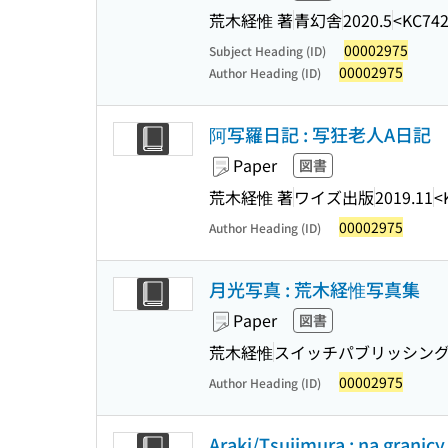
荒木経惟 著
青幻舎
2020.5
<KC74
00002975
Subject Heading (ID)
00002975
Author Heading (ID)
阿写羅日記 : 写狂老人A日記
Paper
図書
荒木経惟 著
ワイズ出版
2019.11
<
00002975
Author Heading (ID)
月光写真 : 荒木経惟写真集
Paper
図書
荒木経惟
スイッチパブリッシン
00002975
Author Heading (ID)
Araki/Tsujimura : na granicy