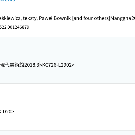
eśkiewicz, teksty, Paweł Bownik [and four others]
Manggha
2
522 001246879
現代美術館
2018.3
<KC726-L2902>
3-D20>