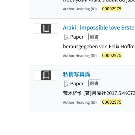
00002975
Author Heading (ID)
Araki : impossible love Erste
Paper
図書
herausgegeben von Felix Hoffm
00002975
Author Heading (ID)
私情写真論
Paper
図書
荒木経惟 [著]
月曜社
2017.5
<KC73
00002975
Author Heading (ID)