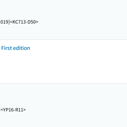
2019]
<KC713-D50>
 First edition
]
<YP16-R11>