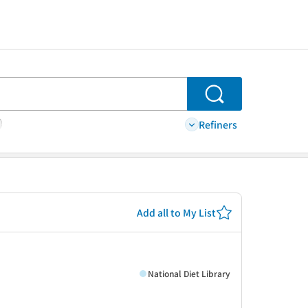
Search
Refiners
Add all to My List
National Diet Library