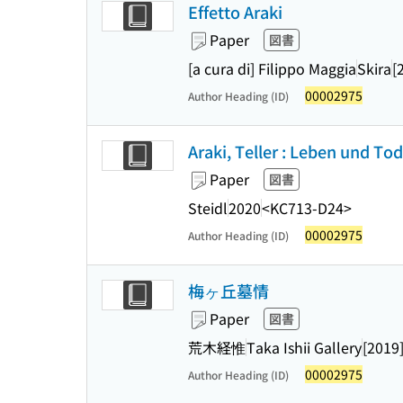
Effetto Araki
Paper
図書
[a cura di] Filippo Maggia
Skira
[
00002975
Author Heading (ID)
Araki, Teller : Leben und Tod
Paper
図書
Steidl
2020
<KC713-D24>
00002975
Author Heading (ID)
梅ヶ丘墓情
Paper
図書
荒木経惟
Taka Ishii Gallery
[2019
00002975
Author Heading (ID)