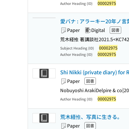
00002975
Author Heading (ID)
愛バナ : アラーキー20年ノ言葉2
Paper
Digital
図書
荒木経惟 著
講談社
2021.5
<KC74
00002975
Subject Heading (ID)
00002975
Author Heading (ID)
Shi Nikki (private diary) for 
Paper
図書
Nobuyoshi Araki
Delpire & co
[20
00002975
Author Heading (ID)
荒木経惟、写真に生きる。
Paper
図書