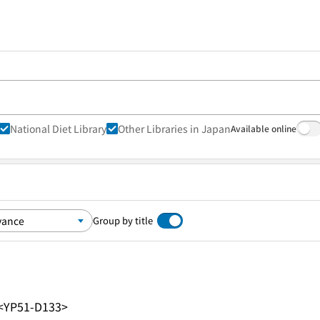
National Diet Library
Other Libraries in Japan
Available online
Group by title
<YP51-D133>