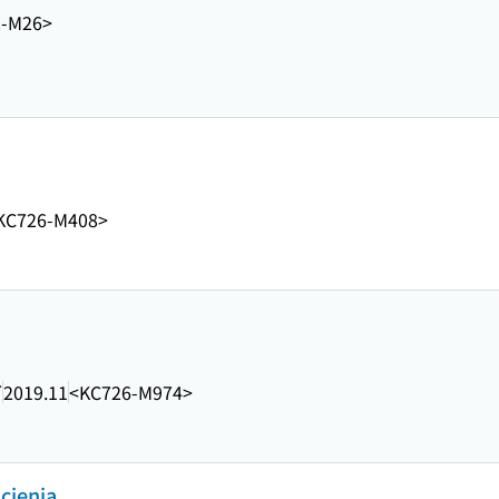
2-M26>
KC726-M408>
グ
2019.11
<KC726-M974>
 cienia