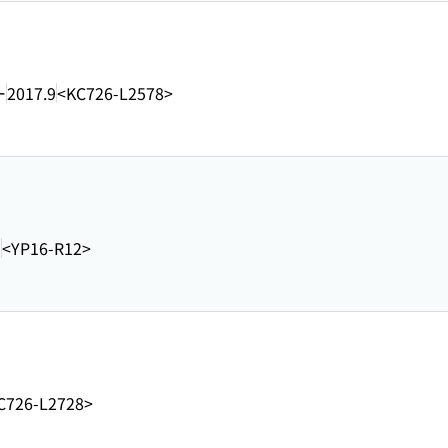
ー
2017.9
<KC726-L2578>
]
<YP16-R12>
C726-L2728>