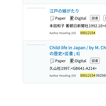
江戸の娘がたり
Paper
Digital
図書
本田和子 著
朝日新聞社
1992.10
<
00012154
Author Heading (ID)
Child-life in Japan / by M
の歴史>叢書 ; 8)
Paper
Digital
図書
久山社
1997.
<GB641-A214>
00012154
00256
Author Heading (ID)