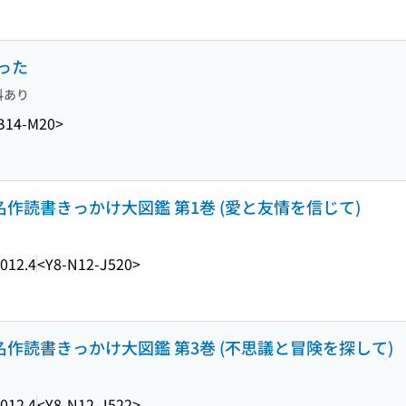
った
料あり
B14-M20>
作読書きっかけ大図鑑 第1巻 (愛と友情を信じて)
012.4
<Y8-N12-J520>
作読書きっかけ大図鑑 第3巻 (不思議と冒険を探して)
012.4
<Y8-N12-J522>