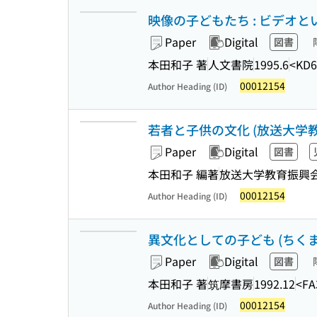
映像の子どもたち : ビデオ
Paper
Digital
図書
本田和子 著
人文書院
1995.6
<KD6
00012154
Author Heading (ID)
若者と子供の文化 (放送大学教材 
Paper
Digital
図書
本田和子 編著
放送大学教育振興
00012154
Author Heading (ID)
異文化としての子ども (ちく
Paper
Digital
図書
本田和子 著
筑摩書房
1992.12
<FA
00012154
Author Heading (ID)