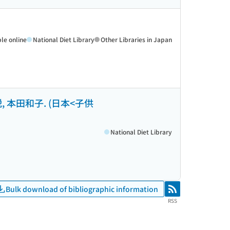
ble online
National Diet Library
Other Libraries in Japan
un ; 解説, 本田和子. (日本<子供
National Diet Library
Bulk download of bibliographic information
RSS
RSS