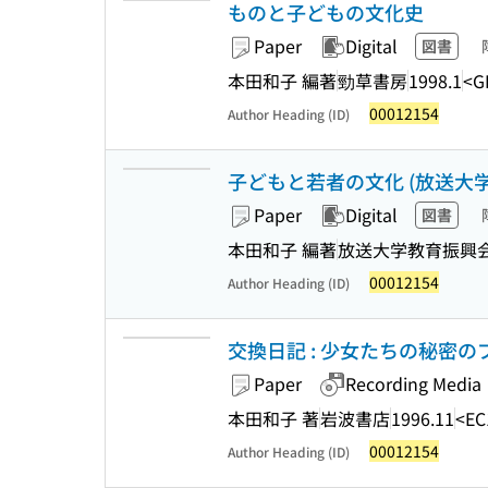
ものと子どもの文化史
Paper
Digital
図書
本田和子 編著
勁草書房
1998.1
<G
00012154
Author Heading (ID)
子どもと若者の文化 (放送大学教材
Paper
Digital
図書
本田和子 編著
放送大学教育振興
00012154
Author Heading (ID)
交換日記 : 少女たちの秘密の
Paper
Recording Media
本田和子 著
岩波書店
1996.11
<EC
00012154
Author Heading (ID)