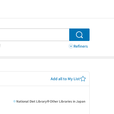
Search
Refiners
Add all to My List
National Diet Library
Other Libraries in Japan