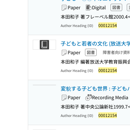
Paper
Digital
図書
本田和子 著
フレーベル館
2000.4
00012154
Author Heading (ID)
子どもと若者の文化 (放送大学教材
Paper
図書
障害者向け資
本田和子 編著
放送大学教育振興
00012154
Author Heading (ID)
変貌する子ども世界 : 子ども
Paper
Recording Media
本田和子 著
中央公論新社
1999.7
00012154
Author Heading (ID)