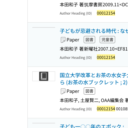
本田和子 著
筑摩書房
2009.11
<DC
00012154
Author Heading (ID)
子どもが忌避される時代 : 
Paper
図書
児童書
本田和子 著
新曜社
2007.10
<EF81
00012154
Author Heading (ID)
国立大学改革とお茶の水女子大
ら (お茶の水ブックレット ; 2)
Paper
図書
本田和子, 土屋賢二, OAA編集会 
00012154
00108
Author Heading (ID)
子ども一〇〇年のエポック :