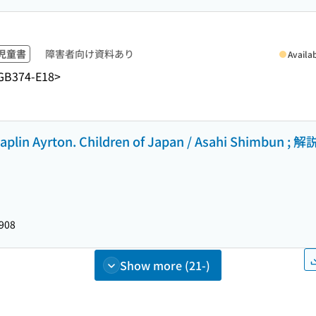
児童書
障害者向け資料あり
Availa
GB374-E18>
. Chaplin Ayrton. Children of Japan / Asahi Shimb
908
Show more (21-)