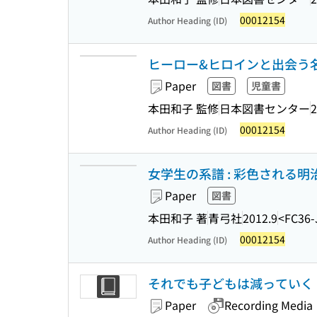
00012154
Author Heading (ID)
ヒーロー&ヒロインと出会う名
Paper
図書
児童書
本田和子 監修
日本図書センター
2
00012154
Author Heading (ID)
女学生の系譜 : 彩色される明治 
Paper
図書
本田和子 著
青弓社
2012.9
<FC36-
00012154
Author Heading (ID)
それでも子どもは減っていく (ち
Paper
Recording Media