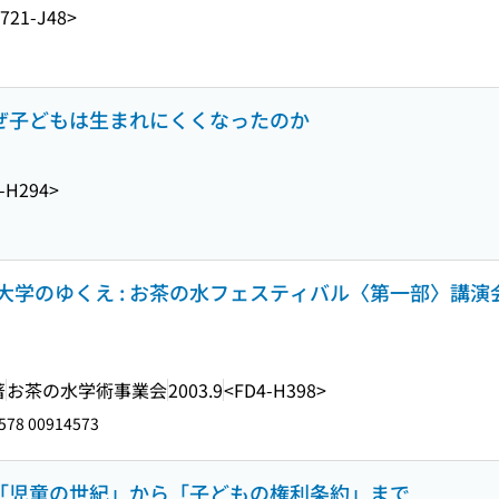
721-J48>
なぜ子どもは生まれにくくなったのか
-H294>
学のゆくえ : お茶の水フェスティバル〈第一部〉講演
著
お茶の水学術事業会
2003.9
<FD4-H398>
578 00914573
 「児童の世紀」から「子どもの権利条約」まで