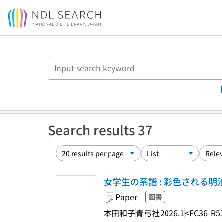
Jump to main content
Search results 37
女学生の系譜 : 彩色される明
Paper
図書
本田和子
青弓社
2026.1
<FC36-R5