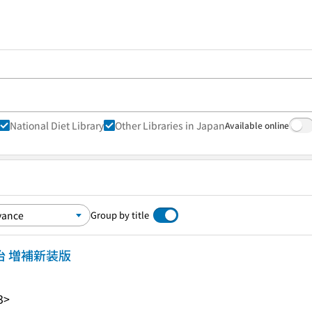
National Diet Library
Other Libraries in Japan
Available online
Group by title
治 増補新装版
3>