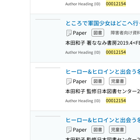
00012154
Author Heading (ID)
ところで軍国少女はどこへ行
Paper
図書
障害者向け資
本田和子 著
ななみ書房
2019.4
<F
00012154
Author Heading (ID)
ヒーロー&ヒロインと出会う名
Paper
図書
児童書
本田和子 監修
日本図書センター
2
00012154
Author Heading (ID)
ヒーロー&ヒロインと出会う名
Paper
図書
児童書
本田和子 監修
日本図書センター
2