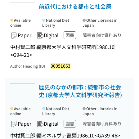
前近代における都市と社会層
Available
National Diet
Other Libraries in
online
Library
Japan
Paper
Digital
図書
障害者向け資料あり
中村賢二郎 編
京都大学人文科学研究所
1980.10
<G94-21>
00051663
Author Heading (ID)
歴史のなかの都市 : 続都市の社会
史 (京都大学人文科学研究所報告)
Available
National Diet
Other Libraries in
online
Library
Japan
Paper
Digital
図書
障害者向け資料あり
中村賢二郎 編
ミネルヴァ書房
1986.10
<GA39-46>