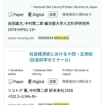
National Diet Library
Other Libraries in Japan
Paper
Digital
図書
障害者向け資料あり
会田雄次, 中村賢二郎 編
京都大学人文科学研究所
1974
<HP51-13>
00000634
00051663
Author Heading (ID)
社会経済史における十四・五世紀
(社会科学ゼミナール)
Available
National Diet
Other Libraries in
online
Library
Japan
Paper
Digital
図書
障害者向け資料あり
リユトゲ 著, 中村賢二郎 訳
未来社
1958
<332.3-cL94s-N>
00523495
00051663
Author Heading (ID)