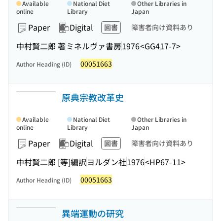
Available
National Diet
Other Libraries in
online
Library
Japan
Paper
Digital
図書
障害者向け資料あり
中村賢二郎 著
ミネルヴァ書房
1976
<GG417-7>
00051663
Author Heading (ID)
原典宗教改革史
Available
National Diet
Other Libraries in
online
Library
Japan
Paper
Digital
図書
障害者向け資料あり
中村賢二郎 [等]編訳
ヨルダン社
1976
<HP67-11>
00051663
Author Heading (ID)
異端運動の研究