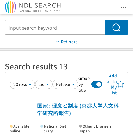
Ope
Jump to main content
Search
Refiners
Search results 13
Add
Group
all to
by
My
title
List
国家 : 理念と制度 (京都大学人文科
学研究所報告)
Available
National Diet
Other Libraries in
online
Library
Japan