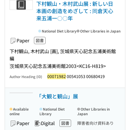
下村観山・木村武山展 : 新しい日
本画の創造をめざして : 岡倉天心
来五浦一〇〇年
National Diet Library
Other Libraries in Japan
Paper
図書
下村観山, 木村武山 [画], 茨城県天心記念五浦美術館
編
茨城県天心記念五浦美術館
2003
<KC16-H819>
00071982
00541053 00680419
Author Heading (ID)
「大観と観山」展
Available
National Diet
Other Libraries in
online
Library
Japan
Paper
Digital
図書
障害者向け資料あり