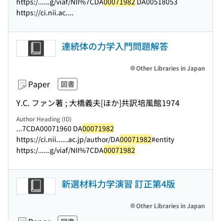
https:/...
...g/viaf/NII%7CDA
00071982
DA00518053
https://ci.nii.ac....
連続体の力学入門問題解答
Other Libraries in Japan
Paper
図書
Y.C. ファン著 ; 大橋義夫[ほか]共訳
培風館
1974
Author Heading (ID)
...7CDA00071960 DA
00071982
https://ci.nii...
...ac.jp/author/DA
00071982
#entity
https:/...
...g/viaf/NII%7CDA
00071982
新選材料力学演習 訂正第4版
Other Libraries in Japan