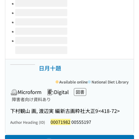
Volumes of this title
日月十題
Available online
National Diet Library
Microform
Digital
図書
障害者向け資料あり
下村観山 画, 渡辺実 編
新古画粋社
大正9
<418-72>
00071982
00555197
Author Heading (ID)