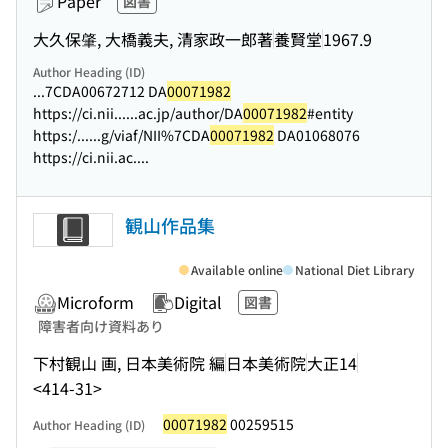
Paper
図書
大久保肇, 大橋義夫, 清家政一郎著
養賢堂
1967.9
Author Heading (ID)
...7CDA00672712 DA
00071982
https://ci.nii...
...ac.jp/author/DA
00071982
#entity
https:/...
...g/viaf/NII%7CDA
00071982
DA01068076
https://ci.nii.ac....
観山作品集
Available online
National Diet Library
Microform
Digital
図書
障害者向け資料あり
下村観山 画, 日本美術院 編
日本美術院
大正14
<414-31>
00071982
00259515
Author Heading (ID)