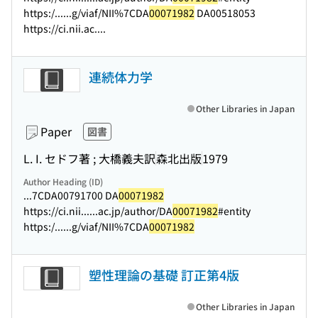
https:/...
...g/viaf/NII%7CDA
00071982
DA00518053
https://ci.nii.ac....
連続体力学
Other Libraries in Japan
Paper
図書
L. I. セドフ著 ; 大橋義夫訳
森北出版
1979
Author Heading (ID)
...7CDA00791700 DA
00071982
https://ci.nii...
...ac.jp/author/DA
00071982
#entity
https:/...
...g/viaf/NII%7CDA
00071982
塑性理論の基礎 訂正第4版
Other Libraries in Japan