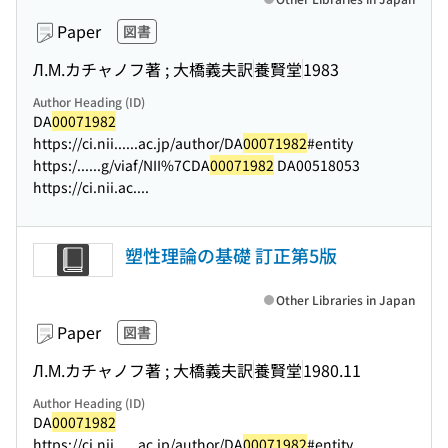
Paper
図書
Л.М.カチャノフ著 ; 大橋義夫訳
養賢堂
1983
Author Heading (ID)
DA
00071982
https://ci.nii...
...ac.jp/author/DA
00071982
#entity
https:/...
...g/viaf/NII%7CDA
00071982
DA00518053
https://ci.nii.ac....
塑性理論の基礎 訂正第5版
Other Libraries in Japan
Paper
図書
Л.М.カチャノフ著 ; 大橋義夫訳
養賢堂
1980.11
Author Heading (ID)
DA
00071982
https://ci.nii...
...ac.jp/author/DA
00071982
#entity