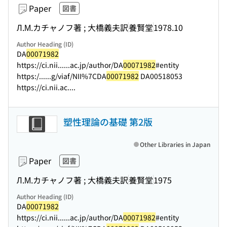
Paper
図書
Л.М.カチャノフ著 ; 大橋義夫訳
養賢堂
1978.10
Author Heading (ID)
DA
00071982
https://ci.nii...
...ac.jp/author/DA
00071982
#entity
https:/...
...g/viaf/NII%7CDA
00071982
DA00518053
https://ci.nii.ac....
塑性理論の基礎 第2版
Other Libraries in Japan
Paper
図書
Л.М.カチャノフ著 ; 大橋義夫訳
養賢堂
1975
Author Heading (ID)
DA
00071982
https://ci.nii...
...ac.jp/author/DA
00071982
#entity