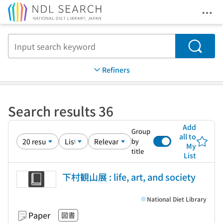
Ope
Jump to main content
Search
Refiners
Search results 36
Add
Group
all to
by
My
title
List
下村観山展 : life, art, and society
National Diet Library
Paper
図書