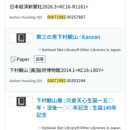
日本経済新聞社
2026.3
<KC16-R1181>
00071982
00257887
Author Heading (ID)
第三の男下村観山 : Kanzan
National Diet Library
Other Libraries in Japan
Paper
図書
下村観山 [画]
駿府博物館
2014.1
<KC16-L807>
00071982
00303244
Author Heading (ID)
下村観山展 : 岡倉天心生誕一五〇
年・没後一〇〇年記念 : 生誕140年
記念
National Diet Library
Other Libraries in Japan