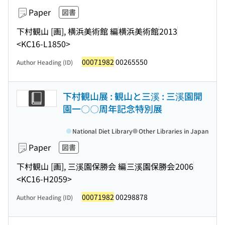
Paper
図書
下村観山 [画], 横浜美術館 編
横浜美術館
2013
<KC16-L1850>
00071982
00265550
Author Heading (ID)
下村観山展 : 観山と三溪 : 三溪園開
園一〇〇周年記念特別展
National Diet Library
Other Libraries in Japan
Paper
図書
下村観山 [画], 三溪園保勝会 編
三溪園保勝会
2006
<KC16-H2059>
00071982
00298878
Author Heading (ID)