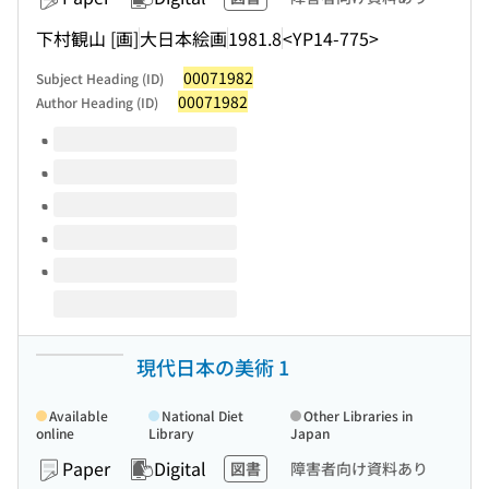
下村観山 [画]
大日本絵画
1981.8
<YP14-775>
00071982
Subject Heading (ID)
00071982
Author Heading (ID)
Volumes of this title
現代日本の美術 1
Available
National Diet
Other Libraries in
online
Library
Japan
Paper
Digital
図書
障害者向け資料あり