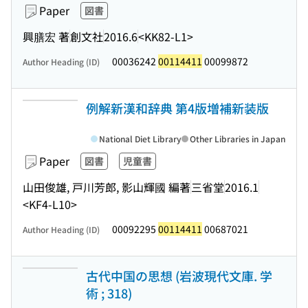
Paper
図書
興膳宏 著
創文社
2016.6
<KK82-L1>
00036242
00114411
00099872
Author Heading (ID)
例解新漢和辞典 第4版増補新装版
National Diet Library
Other Libraries in Japan
Paper
図書
児童書
山田俊雄, 戸川芳郎, 影山輝國 編著
三省堂
2016.1
<KF4-L10>
00092295
00114411
00687021
Author Heading (ID)
古代中国の思想 (岩波現代文庫. 学
術 ; 318)