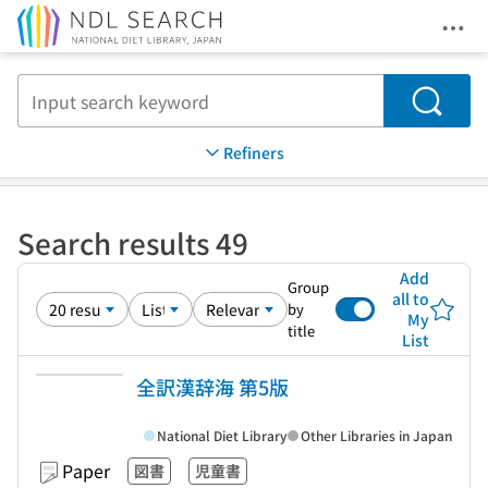
Ope
Jump to main content
Search
Refiners
Search results 49
Add
Group
all to
by
My
title
List
全訳漢辞海 第5版
National Diet Library
Other Libraries in Japan
Paper
図書
児童書