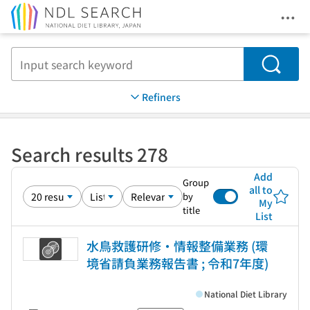
Ope
Jump to main content
Search
Refiners
Search results 278
Add
Group
all to
by
My
title
List
水鳥救護研修・情報整備業務 (環
境省請負業務報告書 ; 令和7年度)
National Diet Library