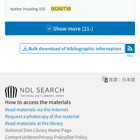
00260730
Author Heading (ID)
Show more (21-)
Bulk download of bibliographic information
RSS
RSS
言語：日本語
How to access the materials
Read materials via the Internet
Request a photocopy of the material
Read materials at the library
National Diet Library Home Page
Contact Us
News
Privacy Policy
Site Policy