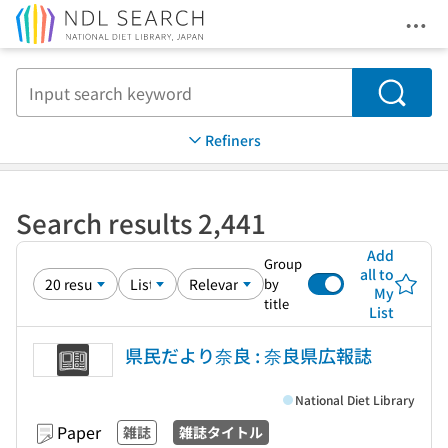
Ope
Jump to main content
Search
Refiners
Search results 2,441
Add
Group
all to
by
My
title
List
県民だより奈良 : 奈良県広報誌
National Diet Library
Paper
雑誌
雑誌タイトル