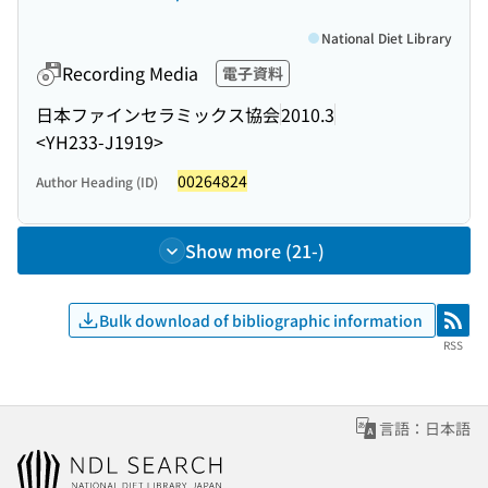
National Diet Library
Recording Media
電子資料
日本ファインセラミックス協会
2010.3
<YH233-J1919>
00264824
Author Heading (ID)
Show more (21-)
Bulk download of bibliographic information
RSS
RSS
言語：日本語