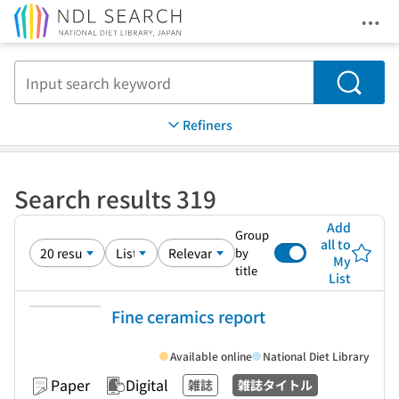
Ope
Jump to main content
Search
Refiners
Search results 319
Add
Group
all to
by
My
title
List
Fine ceramics report
Available online
National Diet Library
Paper
Digital
雑誌
雑誌タイトル