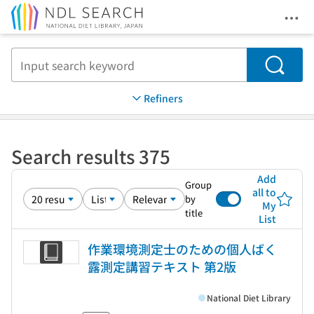
Ope
Jump to main content
Search
Refiners
Search results 375
Add
Group
all to
by
My
title
List
作業環境測定士のための個人ばく
露測定講習テキスト 第2版
National Diet Library