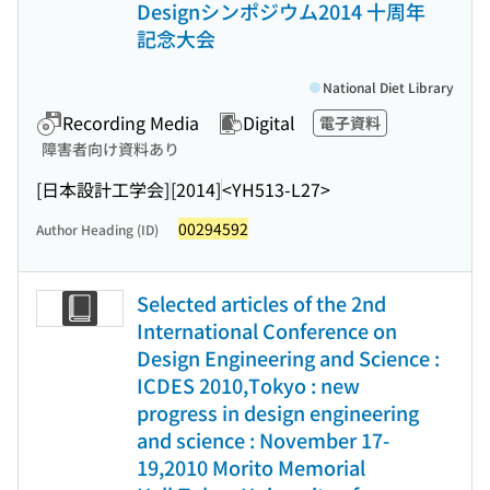
Designシンポジウム2014 十周年
記念大会
National Diet Library
Recording Media
Digital
電子資料
障害者向け資料あり
[日本設計工学会]
[2014]
<YH513-L27>
00294592
Author Heading (ID)
Selected articles of the 2nd
International Conference on
Design Engineering and Science :
ICDES 2010,Tokyo : new
progress in design engineering
and science : November 17-
19,2010 Morito Memorial