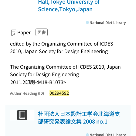
Hall,Tokyo University of
Science,Tokyo,Japan
National Diet Library
Paper
図書
edited by the Organizing Committee of ICDES
2010, Japan Society for Design Engineering
The Organizing Committee of ICDES 2010, Japan
Society for Design Engineering
2011.2印刷
<M18-B1073>
00294592
Author Heading (ID)
社団法人日本設計工学会北海道支
部研究発表論文集 2008 no.1
National Diet Library