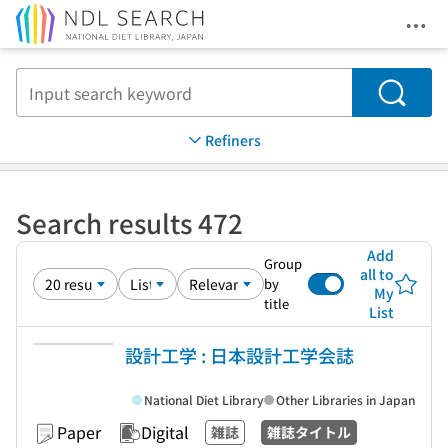
Ope
Jump to main content
Search
Refiners
Search results 472
Add
Group
all to
by
My
title
List
設計工学 : 日本設計工学会誌
National Diet Library
Other Libraries in Japan
Paper
Digital
雑誌
雑誌タイトル