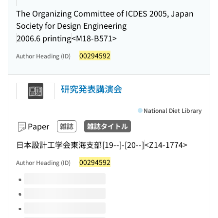
The Organizing Committee of ICDES 2005, Japan
Society for Design Engineering
2006.6 printing
<M18-B571>
00294592
Author Heading (ID)
研究発表講演会
National Diet Library
Paper
雑誌
雑誌タイトル
日本設計工学会東海支部
[19--]-[20--]
<Z14-1774>
00294592
Author Heading (ID)
Volumes of this title