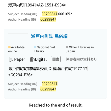
瀬戸内町
[1994]
<AZ-1551-E934>
00299847
00616521
Subject Heading (ID)
00299847
Author Heading (ID)
瀬戸内町誌 民俗編
Available
National Diet
Other Libraries in
online
Library
Japan
Paper
Digital
図書
障害者向け資料あり
瀬戸内町町誌編集委員会 編
瀬戸内町
1977.12
<GC294-E26>
00299847
Subject Heading (ID)
00299847
Author Heading (ID)
Reached to the end of result.