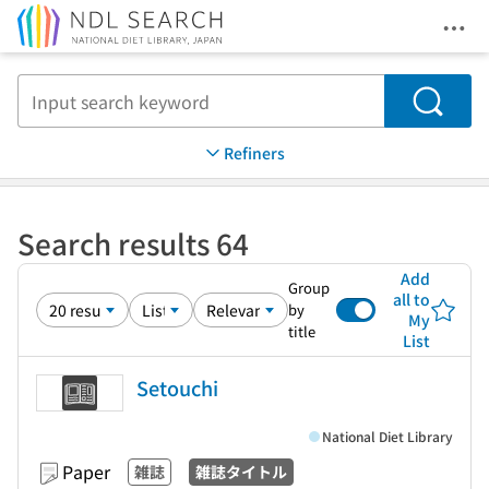
Ope
Jump to main content
Search
Refiners
Search results 64
Add
Group
all to
by
My
title
List
Setouchi
National Diet Library
Paper
雑誌
雑誌タイトル