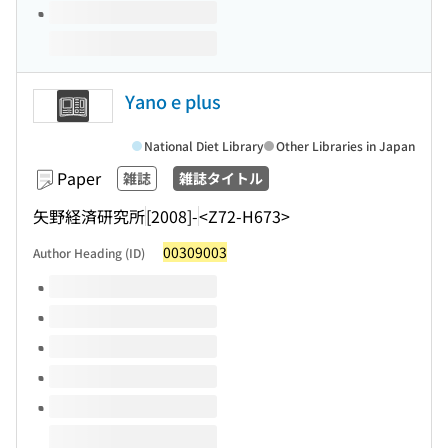
Yano e plus
National Diet Library
Other Libraries in Japan
Paper
雑誌
雑誌タイトル
矢野経済研究所
[2008]-
<Z72-H673>
00309003
Author Heading (ID)
Volumes of this title