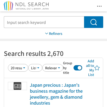
Ope
Jump to main content
Search
Refiners
Search results 2,670
Add
Group
all to
by
My
title
List
Japan precious : Japan's
business magazine for the
jewellery, gem & diamond
industries