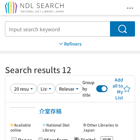
Ope
Jump to main content
Search
Refiners
Search results 12
Add
Group
all to
by
My
title
List
介堂存稿
Available
National Diet
Other Libraries in
online
Library
Japan