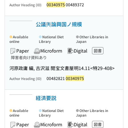
00340975
00489372
Author Heading (ID)
公議輿論興国ノ規模
Available
National Diet
Other Libraries in
online
Library
Japan
Paper
Microform
Digital
図書
障害者向け資料あり
河原政庸 編, 古沢滋 閲
宝文書屋
明14.11
<特29-408>
00482821
00340975
Author Heading (ID)
経済要説
Available
National Diet
Other Libraries in
online
Library
Japan
Paper
Microform
Digital
図書