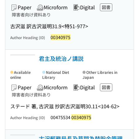
Paper
Microform
Digital
図書
障害者向け資料あり
古沢滋 訳
古沢滋
明31.9
<特51-977>
00340975
Author Heading (ID)
君主及統治ノ講説
Available
National Diet
Other Libraries in
online
Library
Japan
Paper
Microform
Digital
図書
障害者向け資料あり
ステード 著, 古沢滋 抄訳
古沢滋
明30.11
<104-62>
00475534
00340975
Author Heading (ID)
古沢郵務局長及草間為替貯金管理