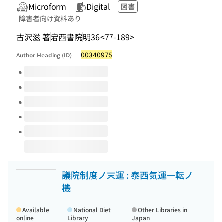
Microform
Digital
図書
障害者向け資料あり
古沢滋 著
宕西書院
明36
<77-189>
00340975
Author Heading (ID)
Volumes of this title
議院制度ノ末運 : 泰西気運一転ノ
機
Available
National Diet
Other Libraries in
online
Library
Japan