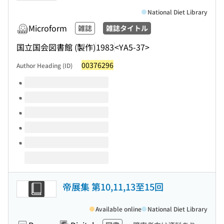
National Diet Library
Microform
雑誌
雑誌タイトル
国立国会図書館 (製作)
1983
<YA5-37>
00376296
Author Heading (ID)
Volumes of this title
帝展集 第10,11,13至15回
Available online
National Diet Library