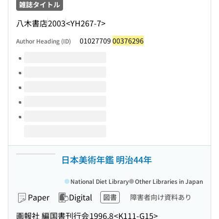
雑誌タイトル
八木書店
2003
<YH267-7>
01027709
00376296
Author Heading (ID)
Volumes of this title
日本美術年鑑 明治44年
National Diet Library
Other Libraries in Japan
Paper
Digital
図書
障害者向け資料あり
画報社 編
国書刊行会
1996.8
<K111-G15>