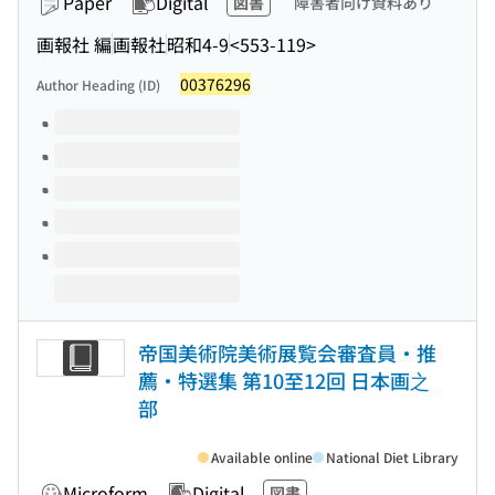
Paper
Digital
図書
障害者向け資料あり
画報社 編
画報社
昭和4-9
<553-119>
00376296
Author Heading (ID)
Volumes of this title
帝国美術院美術展覧会審査員・推
薦・特選集 第10至12回 日本画之
部
Available online
National Diet Library
Microform
Digital
図書