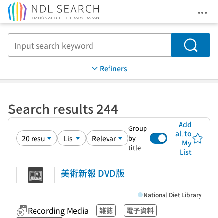
Ope
Jump to main content
Search
Refiners
Search results 244
Add
Group
all to
by
My
title
List
美術新報 DVD版
National Diet Library
Recording Media
雑誌
電子資料