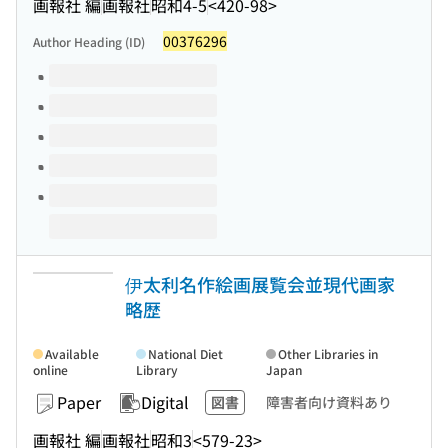
画報社 編
画報社
昭和4-5
<420-98>
00376296
Author Heading (ID)
Volumes of this title
伊太利名作絵画展覧会並現代画家
略歴
Available
National Diet
Other Libraries in
online
Library
Japan
Paper
Digital
図書
障害者向け資料あり
画報社 編
画報社
昭和3
<579-23>