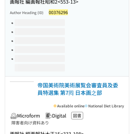
画報社 編
画報社
昭和2
<553-13>
00376296
Author Heading (ID)
Volumes of this title
帝国美術院美術展覧会審査員及委
員特選集 第7囘 日本画之部
Available online
National Diet Library
Microform
Digital
図書
障害者向け資料あり
画報社 編
画報社
大正15
<333-108>