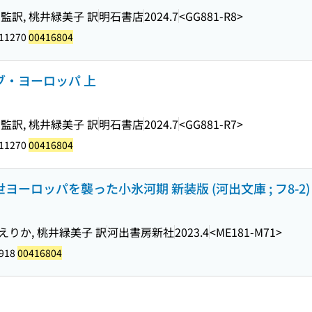
監訳, 桃井緑美子 訳
明石書店
2024.7
<GG881-R8>
111270
00416804
ブ・ヨーロッパ 上
監訳, 桃井緑美子 訳
明石書店
2024.7
<GG881-R7>
111270
00416804
ヨーロッパを襲った小氷河期 新装版 (河出文庫 ; フ8-2)
えりか, 桃井緑美子 訳
河出書房新社
2023.4
<ME181-M71>
8918
00416804