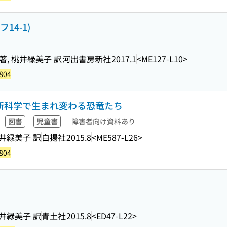
14-1)
, 桃井緑美子 訳
河出書房新社
2017.1
<ME127-L10>
804
最新科学で生まれ変わる恐竜たち
図書
児童書
障害者向け資料あり
井緑美子 訳
白揚社
2015.8
<ME587-L26>
804
井緑美子 訳
青土社
2015.8
<ED47-L22>