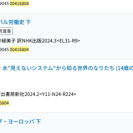
79045
00416804
バル労働史 下
児童書
井緑美子 訳
NHK出版
2024.3
<EL31-R9>
79045
00416804
・水"見えないシステム"から知る世界のなりたち (14歳
河出書房新社
2024.2
<Y11-N24-R224>
6804
ブ・ヨーロッパ 下