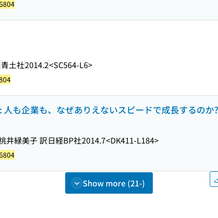
6804
訳
青土社
2014.2
<SC564-L6>
804
: 人も企業も、なぜありえないスピードで成長するのか
桃井緑美子 訳
日経BP社
2014.7
<DK411-L184>
6804
Show more (21-)