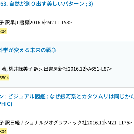
463. 自然が創り出す美しいパターン ; 3)
子 訳
早川書房
2016.6
<M21-L158>
804
 科学が変える未来の戦争
著, 桃井緑美子 訳
河出書房新社
2016.12
<A651-L87>
6804
 : ビジュアル図鑑 : なぜ銀河系とカタツムリは同じか
HIC)
子 訳
日経ナショナルジオグラフィック社
2016.11
<M21-L175>
804