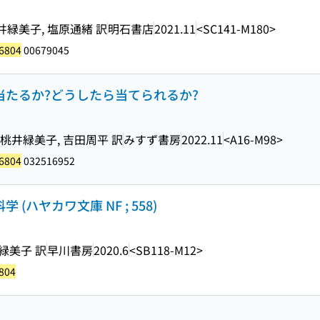
井緑美子, 塩原通緒 訳
明石書店
2021.11
<SC141-M180>
6804
00679045
け当たるか?どうしたら当てられるか?
 桃井緑美子, 吉田周平 訳
みすず書房
2022.11
<A16-M98>
6804
032516952
(ハヤカワ文庫 NF ; 558)
緑美子 訳
早川書房
2020.6
<SB118-M12>
804