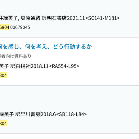
井緑美子, 塩原通緒 訳
明石書店
2021.11
<SC141-M181>
6804
00679045
 何を感じ、何を考え、どう行動するか
害者向け資料あり
美子 訳
白揚社
2018.11
<RA554-L95>
804
緑美子 訳
早川書房
2018.6
<SB118-L84>
804