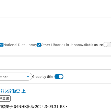
National Diet Library
Other Libraries in Japan
Available online
Group by title
バル労働史 上
児童書
井緑美子 訳
NHK出版
2024.3
<EL31-R8>