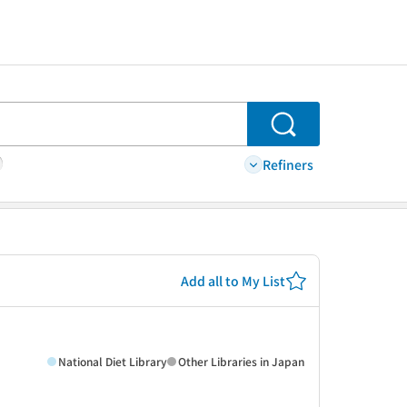
Search
Refiners
Add all to My List
National Diet Library
Other Libraries in Japan