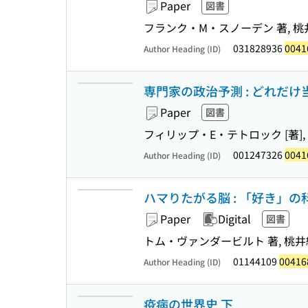
Paper
図書
フランク・M・スノーデン 著, 桃
031828936
0041
Author Heading (ID)
専門家の政治予測 : どれだ
Paper
図書
フィリップ・E・テトロック [著],
001247326
0041
Author Heading (ID)
ハマりたがる脳 : 「好き」の科学 
Paper
Digital
図書
トム・ヴァンダービルト 著, 桃井
01144109
00416
Author Heading (ID)
疫病の世界史 下