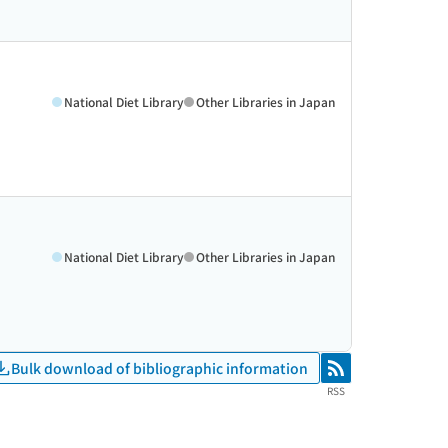
National Diet Library
Other Libraries in Japan
?
National Diet Library
Other Libraries in Japan
Bulk download of bibliographic information
RSS
RSS