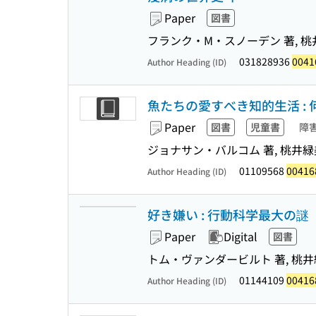
Paper
図書
フランク・M・スノーデン 著, 桃
031828936
0041
Author Heading (ID)
魚たちの愛すべき知的生活 :
Paper
図書
児童書
障
ジョナサン・バルコム 著, 桃井緑
01109568
00416
Author Heading (ID)
好き嫌い : 行動科学最大の謎
Paper
Digital
図書
トム・ヴァンダービルト 著, 桃井
01144109
00416
Author Heading (ID)