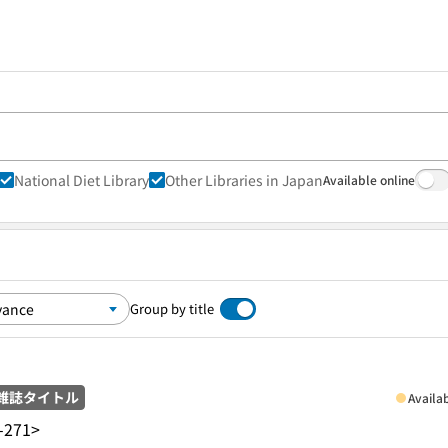
National Diet Library
Other Libraries in Japan
Available online
Group by title
雑誌タイトル
Availa
-271>