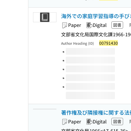
海外での家庭学習指導の手びき [第
Paper
Digital
図書
文部省文化局国際文化課
1966-19
00791430
Author Heading (ID)
Volumes of this title
著作権及び隣接権に関する法律
Paper
Digital
図書
文部省文化局
1966
<AZ-615-36>