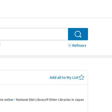
Search
Refiners
Add all to My List
ble online
National Diet Library
Other Libraries in Japan