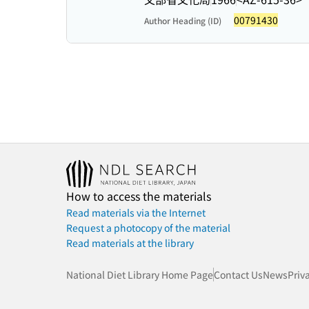
00791430
Author Heading (ID)
How to access the materials
Read materials via the Internet
Request a photocopy of the material
Read materials at the library
National Diet Library Home Page
Contact Us
News
Priv