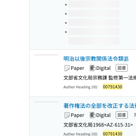
明治以後宗教関係法令類纂
Paper
Digital
図書
文部省文化局宗務課 監修
第一法
00791430
Author Heading (ID)
著作権法の全部を改正する法律案
Paper
Digital
図書
文部省文化局
1968
<AZ-615-31>
00791430
Author Heading (ID)