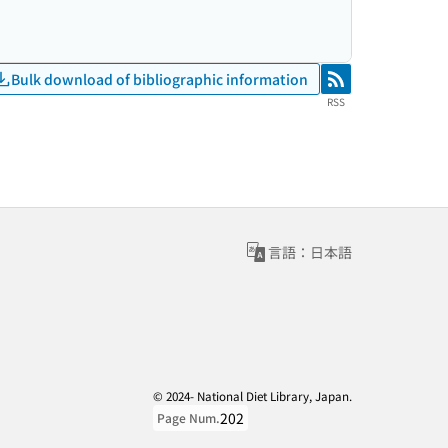
Bulk download of bibliographic information
RSS
RSS
言語：日本語
© 2024- National Diet Library, Japan.
202
Page Num.