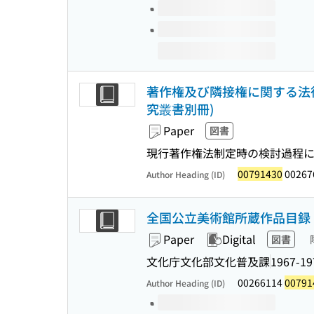
著作権及び隣接権に関する法律
究叢書別冊)
Paper
図書
現行著作権法制定時の検討過程
00791430
00267
Author Heading (ID)
全国公立美術館所蔵作品目録 1
Paper
Digital
図書
文化庁文化部文化普及課
1967-19
00266114
00791
Author Heading (ID)
Volumes of this title