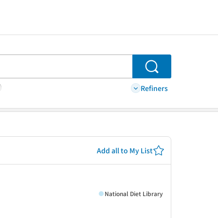
Search
Refiners
Add all to My List
National Diet Library