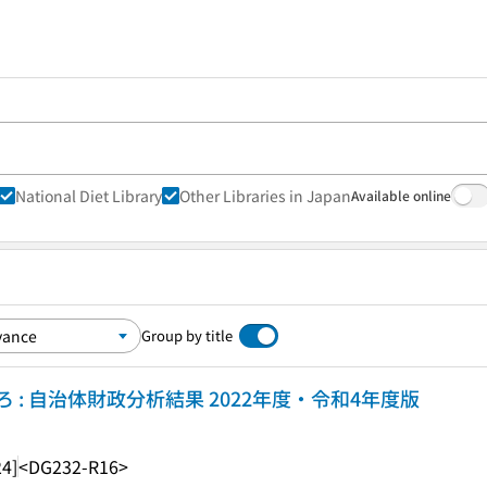
National Diet Library
Other Libraries in Japan
Available online
Group by title
: 自治体財政分析結果 2022年度・令和4年度版
24]
<DG232-R16>