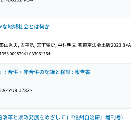
豊かな地域社会とは何か
山秀夫, 古平浩, 宮下聖史, 中村明文 著
東京法令出版
2023.8
<A
353 00987041 033061364 ...
: 合併・非合併の記録と検証 : 報告書
2.9
<YU9-J782>
主的改革と県政発展をめざして (『信州自治研』増刊号)