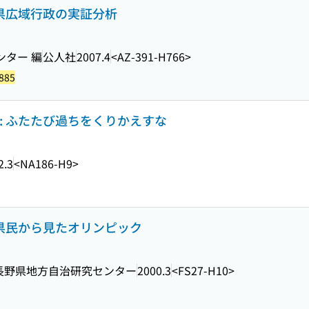
野県広域行政の実証分析
ンター 編
公人社
2007.4
<AZ-391-H766>
885
: ふたたび過ちをくりかえすな
2.3
<NA186-H9>
 県民から見たオリンピック
長野県地方自治研究センター
2000.3
<FS27-H10>