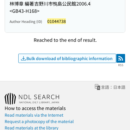
林博章 編著
吉野川市鴨島公民館
2006.4
<GB43-H168>
01044738
Author Heading (ID)
Reached to the end of result.
Bulk download of bibliographic information
RSS
RSS
言語：日本語
How to access the materials
Read materials via the Internet
Request a photocopy of the material
Read materials at the library