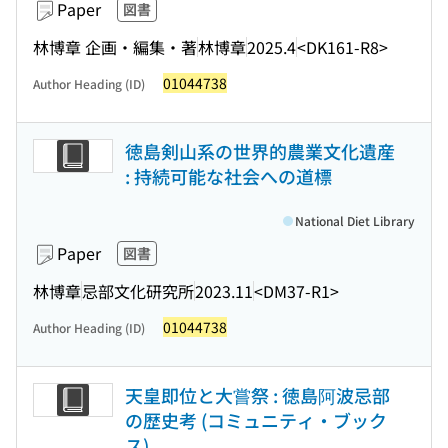
Paper
図書
林博章 企画・編集・著
林博章
2025.4
<DK161-R8>
01044738
Author Heading (ID)
徳島剣山系の世界的農業文化遺産
: 持続可能な社会への道標
National Diet Library
Paper
図書
林博章
忌部文化研究所
2023.11
<DM37-R1>
01044738
Author Heading (ID)
天皇即位と大嘗祭 : 徳島阿波忌部
の歴史考 (コミュニティ・ブック
ス)