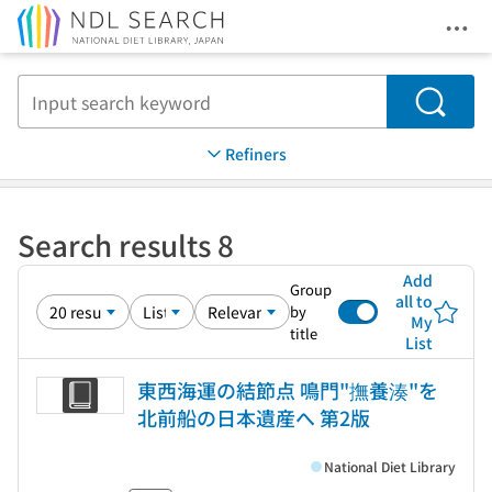
Ope
Jump to main content
Search
Refiners
Search results 8
Add
Group
all to
by
My
title
List
東西海運の結節点 鳴門"撫養湊"を
北前船の日本遺産へ 第2版
National Diet Library