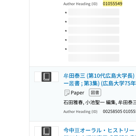
01055549
Author Heading (ID)
Volumes of this title
牟田泰三 (第10代広島大学長
ー叢書 ; 第3集) (広島大学
Paper
図書
石田雅春, 小池聖一 編集, 牟田泰三
00258505 01055
Author Heading (ID)
今中亘オーラル・ヒストリー (