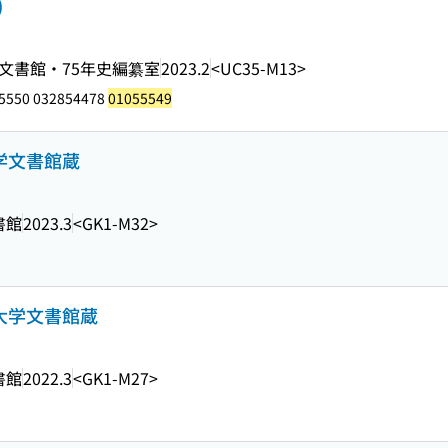
)
文書館・75年史編纂室
2023.2
<UC35-M13>
5550 032854478
01055549
大学文書館蔵
書館
2023.3
<GK1-M32>
島大学文書館蔵
書館
2022.3
<GK1-M27>