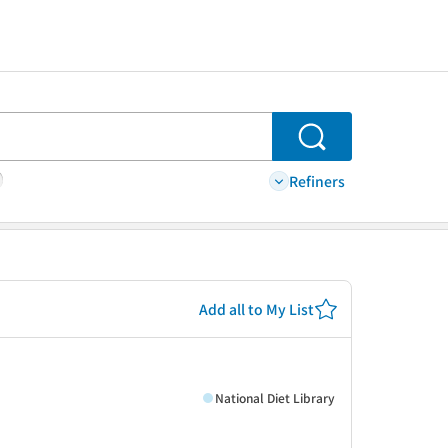
Search
Refiners
Add all to My List
National Diet Library