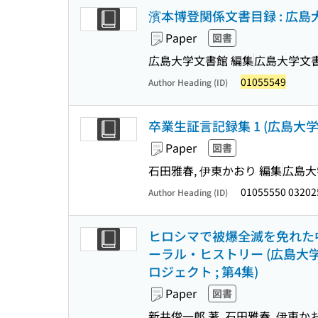
濱本博登関係文書目録 : 広島
Paper
図書
広島大学文書館 編集
広島大学文
01055549
Author Heading (ID)
卒業生証言記録集 1 (広島大
Paper
図書
石田雅春, 伊東かおり 編集
広島大
01055550 0320
Author Heading (ID)
ヒロシマで被爆全滅を免れた中
ーラル・ヒストリー (広島
ロジェクト ; 第4集)
Paper
図書
新井俊一郎 著, 石田雅春, 伊東か