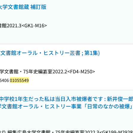
大学文書館蔵 補訂版
書館
2021.3
<GK1-M16>
学文書館オーラル・ヒストリー叢書 ; 第1集)
学文書館・75年史編纂室
2022.2
<FD4-M250>
25406
01055549
学校1年生だった私は当日入市被爆者です : 新井俊一
大学文書館オーラル・ヒストリー事業「日常のなかの被爆
おり 編集
広島大学文書館・75年史編纂室
2022.3
<GK199-M2928