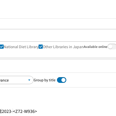
National Diet Library
Other Libraries in Japan
Available online
Group by title
館
2023-
<Z72-W936>