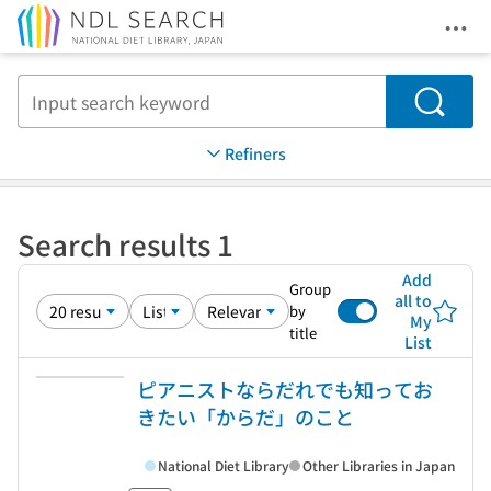
Ope
Jump to main content
Search
Refiners
Search results 1
Add
Group
all to
by
My
title
List
ピアニストならだれでも知ってお
きたい「からだ」のこと
National Diet Library
Other Libraries in Japan