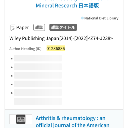
Mineral Research 日本語版
National Diet Library
Paper
雑誌
雑誌タイトル
Wiley Publishing Japan
[2014]-[2022]
<Z74-J238>
01236886
Author Heading (ID)
Volumes of this title
Arthritis & rheumatology : an
official journal of the American