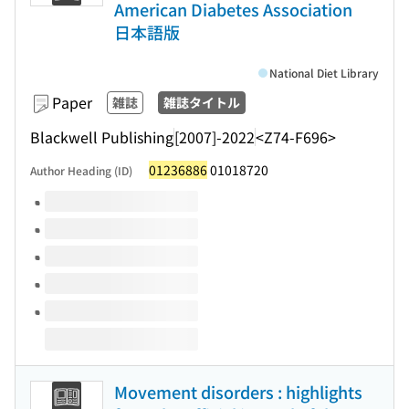
American Diabetes Association
日本語版
National Diet Library
Paper
雑誌
雑誌タイトル
Blackwell Publishing
[2007]-2022
<Z74-F696>
01236886
01018720
Author Heading (ID)
Volumes of this title
Movement disorders : highlights