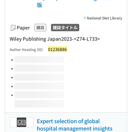
版
National Diet Library
Paper
雑誌
雑誌タイトル
Wiley Publishing Japan
2023-
<Z74-L733>
01236886
Author Heading (ID)
Volumes of this title
Expert selection of global
hospital management insights