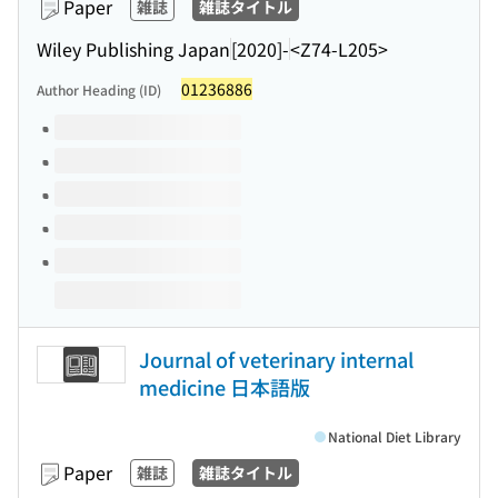
Paper
雑誌
雑誌タイトル
Wiley Publishing Japan
[2020]-
<Z74-L205>
01236886
Author Heading (ID)
Volumes of this title
Journal of veterinary internal
medicine 日本語版
National Diet Library
Paper
雑誌
雑誌タイトル