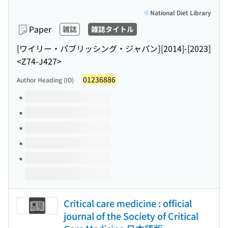
National Diet Library
Paper
雑誌
雑誌タイトル
[ワイリー・パブリッシング・ジャパン]
[2014]-[2023]
<Z74-J427>
01236886
Author Heading (ID)
Volumes of this title
Critical care medicine : official
journal of the Society of Critical