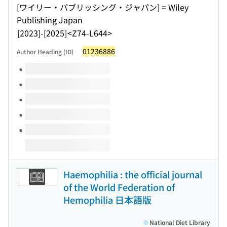
[ワイリー・パブリッシング・ジャパン] = Wiley
Publishing Japan
[2023]-[2025]
<Z74-L644>
01236886
Author Heading (ID)
Volumes of this title
Haemophilia : the official journal
of the World Federation of
Hemophilia 日本語版
National Diet Library