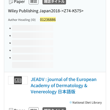
Paper
雑誌
雑誌タイトル
Wiley Publishing Japan
2018-
<Z74-K575>
01236886
Author Heading (ID)
Volumes of this title
JEADV : journal of the European
Academy of Dermatology &
Venereology 日本語版
National Diet Library