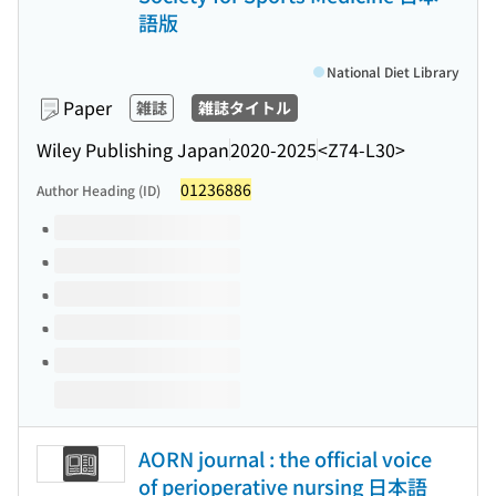
語版
National Diet Library
Paper
雑誌
雑誌タイトル
Wiley Publishing Japan
2020-2025
<Z74-L30>
01236886
Author Heading (ID)
Volumes of this title
AORN journal : the official voice
of perioperative nursing 日本語