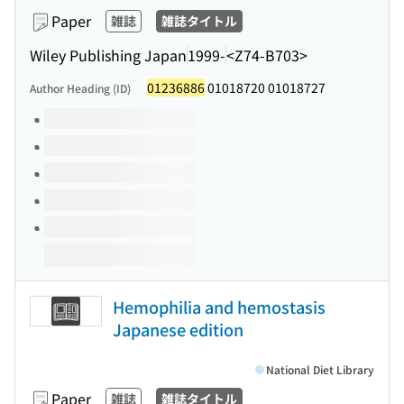
Paper
雑誌
雑誌タイトル
Wiley Publishing Japan
1999-
<Z74-B703>
01236886
01018720 01018727
Author Heading (ID)
Volumes of this title
Hemophilia and hemostasis
Japanese edition
National Diet Library
Paper
雑誌
雑誌タイトル