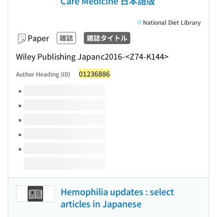
Care Medicine 日本語版
National Diet Library
Paper
雑誌
雑誌タイトル
Wiley Publishing Japan
c2016-
<Z74-K144>
01236886
Author Heading (ID)
Volumes of this title
Hemophilia updates : select
articles in Japanese