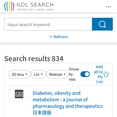
Ope
Jump to main content
Search
Refiners
Search results 834
Add
Group
all to
by
My
title
List
Diabetes, obesity and
metabolism : a journal of
pharmacology and therapeutics
日本語版