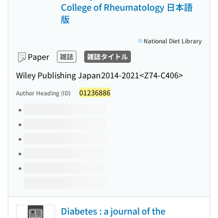
College of Rheumatology 日本語
版
National Diet Library
Paper
雑誌
雑誌タイトル
Wiley Publishing Japan
2014-2021
<Z74-C406>
01236886
Author Heading (ID)
Volumes of this title
Diabetes : a journal of the