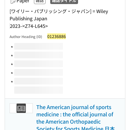
Paper
雑誌
雑誌タイトル
[ワイリー・パブリッシング・ジャパン] = Wiley
Publishing Japan
2023-
<Z74-L645>
01236886
Author Heading (ID)
Volumes of this title
The American journal of sports
medicine : the official journal of
the American Orthopaedic
Society for Sports Medicine 日本