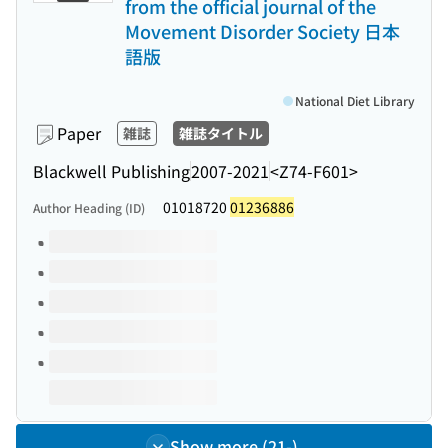
from the official journal of the
Movement Disorder Society 日本
語版
National Diet Library
Paper
雑誌
雑誌タイトル
Blackwell Publishing
2007-2021
<Z74-F601>
01018720
01236886
Author Heading (ID)
Volumes of this title
Show more (21-)