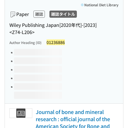
National Diet Library
Paper
雑誌
雑誌タイトル
Wiley Publishing Japan
[2020年代]-[2023]
<Z74-L206>
01236886
Author Heading (ID)
Volumes of this title
Journal of bone and mineral
research : official journal of the
American Society for Bone and