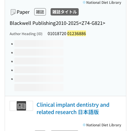
National Diet Library
Paper
雑誌
雑誌タイトル
Blackwell Publishing
2010-2025
<Z74-G821>
01018720
01236886
Author Heading (ID)
Volumes of this title
Clinical implant dentistry and
related research 日本語版
National Diet Library