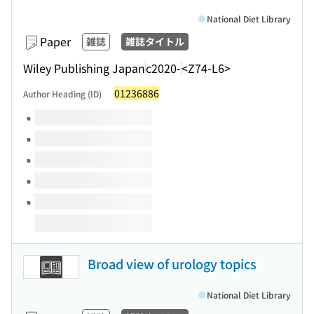
National Diet Library
Paper
雑誌
雑誌タイトル
Wiley Publishing Japan
c2020-
<Z74-L6>
01236886
Author Heading (ID)
Volumes of this title
Broad view of urology topics
National Diet Library