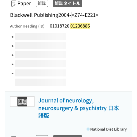
Paper
雑誌
雑誌タイトル
Blackwell Publishing
2004-
<Z74-E221>
01018720
01236886
Author Heading (ID)
Volumes of this title
Journal of neurology,
neurosurgery & psychiatry 日本
語版
National Diet Library