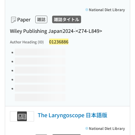
National Diet Library
Paper
雑誌
雑誌タイトル
Wiley Publishing Japan
2024-
<Z74-L849>
01236886
Author Heading (ID)
Volumes of this title
The Laryngoscope 日本語版
National Diet Library