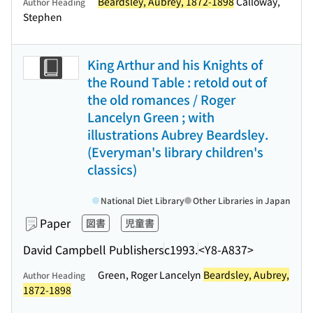
Beardsley, Aubrey, 1872-1898
Calloway,
Author Heading
Stephen
King Arthur and his Knights of
the Round Table : retold out of
the old romances / Roger
Lancelyn Green ; with
illustrations Aubrey Beardsley.
(Everyman's library children's
classics)
National Diet Library
Other Libraries in Japan
Paper
図書
児童書
David Campbell Publishers
c1993.
<Y8-A837>
Green, Roger Lancelyn
Beardsley, Aubrey,
Author Heading
1872-1898