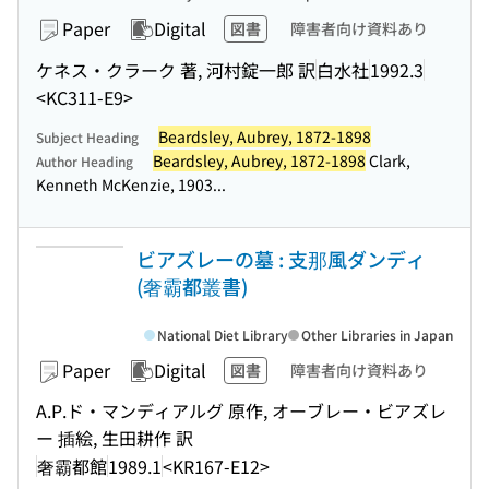
Paper
Digital
図書
障害者向け資料あり
ケネス・クラーク 著, 河村錠一郎 訳
白水社
1992.3
<KC311-E9>
Beardsley, Aubrey, 1872-1898
Subject Heading
Beardsley, Aubrey, 1872-1898
Clark,
Author Heading
Kenneth McKenzie, 1903...
ビアズレーの墓 : 支那風ダンディ
(奢霸都叢書)
National Diet Library
Other Libraries in Japan
Paper
Digital
図書
障害者向け資料あり
A.P.ド・マンディアルグ 原作, オーブレー・ビアズレ
ー 插絵, 生田耕作 訳
奢霸都館
1989.1
<KR167-E12>