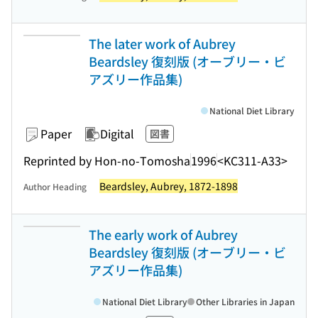
The later work of Aubrey
Beardsley 復刻版 (オーブリー・ビ
アズリー作品集)
National Diet Library
Paper
Digital
図書
Reprinted by Hon-no-Tomosha
1996
<KC311-A33>
Beardsley, Aubrey, 1872-1898
Author Heading
The early work of Aubrey
Beardsley 復刻版 (オーブリー・ビ
アズリー作品集)
National Diet Library
Other Libraries in Japan