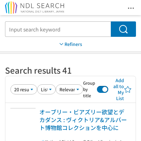
Ope
Jump to main content
Search
Refiners
Search results 41
Add
Group
all to
by
My
title
List
オーブリー・ビアズリー欲望とデ
カダンス : ヴィクトリア&アルバー
ト博物館コレクションを中心に