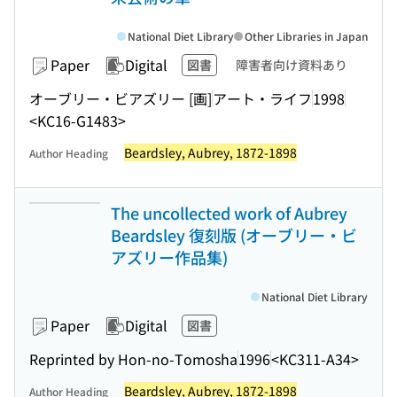
National Diet Library
Other Libraries in Japan
Paper
Digital
図書
障害者向け資料あり
オーブリー・ビアズリー [画]
アート・ライフ
1998
<KC16-G1483>
Beardsley, Aubrey, 1872-1898
Author Heading
The uncollected work of Aubrey
Beardsley 復刻版 (オーブリー・ビ
アズリー作品集)
National Diet Library
Paper
Digital
図書
Reprinted by Hon-no-Tomosha
1996
<KC311-A34>
Beardsley, Aubrey, 1872-1898
Author Heading