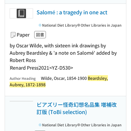
Salomé : a tragedy in one act
National Diet Library
Other Libraries in Japan
Paper
図書
by Oscar Wilde, with sixteen ink drawings by
Aubrey Beardsley & 'a note on Salomé' added by
Robert Ross
Renard Press
2021
<YZ-D530>
Wilde, Oscar, 1854-1900
Beardsley,
Author Heading
Aubrey, 1872-1898
ビアズリー怪奇幻想名品集 増補改
訂版 (ToBi selection)
National Diet Library
Other Libraries in Japan