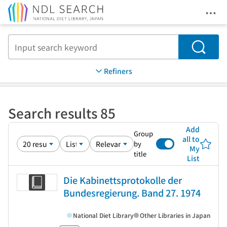
Ope
Jump to main content
Search
Refiners
Search results 85
Add
Group
all to
by
My
title
List
Die Kabinettsprotokolle der
Bundesregierung. Band 27. 1974
National Diet Library
Other Libraries in Japan