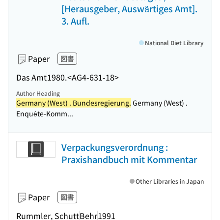
[Herausgeber, Auswärtiges Amt].
3. Aufl.
National Diet Library
Paper
図書
Das Amt
1980.
<AG4-631-18>
Author Heading
Germany (West) . Bundesregierung.
Germany (West) .
Enquête-Komm...
Verpackungsverordnung :
Praxishandbuch mit Kommentar
Other Libraries in Japan
Paper
図書
Rummler, Schutt
Behr
1991