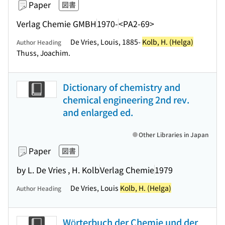
Paper
図書
Verlag Chemie GMBH
1970-
<PA2-69>
De Vries, Louis, 1885-
Kolb, H. (Helga)
Author Heading
Thuss, Joachim.
Dictionary of chemistry and
chemical engineering 2nd rev.
and enlarged ed.
Other Libraries in Japan
Paper
図書
by L. De Vries , H. Kolb
Verlag Chemie
1979
De Vries, Louis
Kolb, H. (Helga)
Author Heading
Wörterbuch der Chemie und der