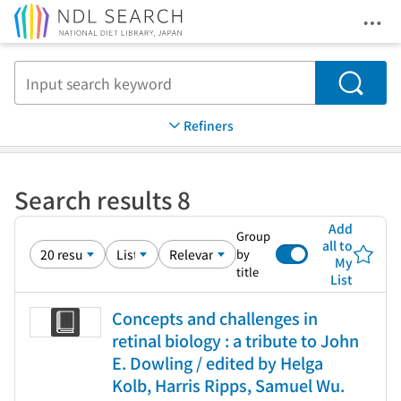
Ope
Jump to main content
Search
Refiners
Search results 8
Add
Group
all to
by
My
title
List
Concepts and challenges in
retinal biology : a tribute to John
E. Dowling / edited by Helga
Kolb, Harris Ripps, Samuel Wu.