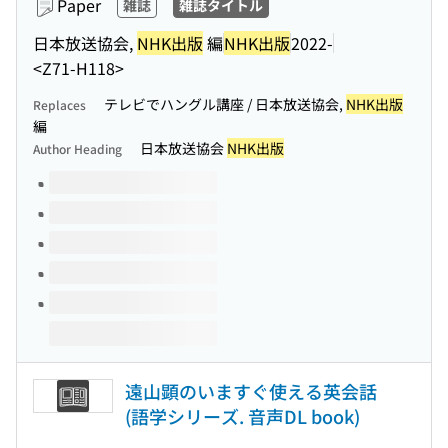
Paper
雑誌
雑誌タイトル
日本放送協会,
NHK出版
編
NHK出版
2022-
<Z71-H118>
テレビでハングル講座 / 日本放送協会,
NHK出版
Replaces
編
日本放送協会
NHK出版
Author Heading
Volumes of this title
遠山顕のいますぐ使える英会話
(語学シリーズ. 音声DL book)