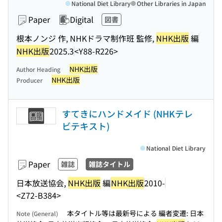
National Diet Library
Other Libraries in Japan
Paper
Digital
図書
根本ノンジ 作, NHKドラマ制作班 監修,
NHK出版
編
NHK出版
2025.3
<Y88-R226>
NHK出版
Author Heading
NHK出版
Producer
すてきにハンドメイド (NHKテレ
ビテキスト)
National Diet Library
Paper
雑誌
雑誌タイトル
日本放送協会,
NHK出版
編
NHK出版
2010-
<Z72-B384>
本タイトル等は最新号による 編者変遷: 日本
Note (General)