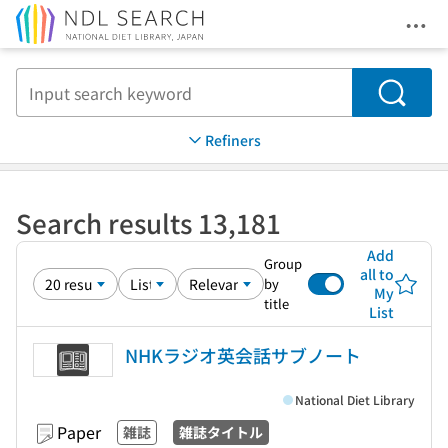
Ope
Jump to main content
Search
Refiners
Search results 13,181
Add
Group
all to
by
My
title
List
NHKラジオ英会話サブノート
National Diet Library
Paper
雑誌
雑誌タイトル