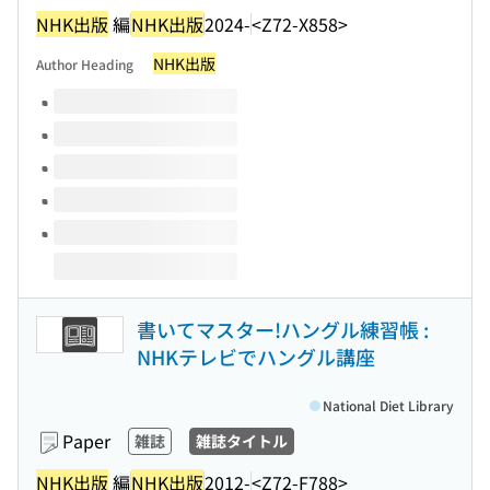
NHK出版
編
NHK出版
2024-
<Z72-X858>
NHK出版
Author Heading
Volumes of this title
書いてマスター!ハングル練習帳 :
NHKテレビでハングル講座
National Diet Library
Paper
雑誌
雑誌タイトル
NHK出版
編
NHK出版
2012-
<Z72-F788>