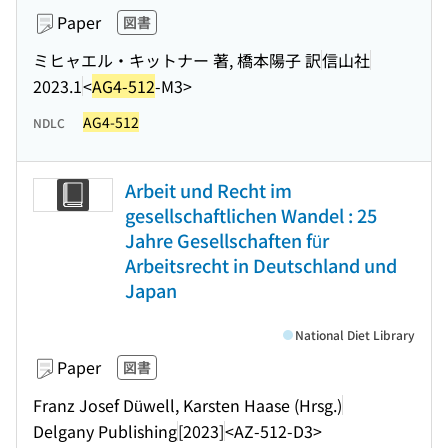
Paper
図書
ミヒャエル・キットナー 著, 橋本陽子 訳
信山社
2023.1
<
AG4-512
-M3>
AG4-512
NDLC
Arbeit und Recht im
gesellschaftlichen Wandel : 25
Jahre Gesellschaften für
Arbeitsrecht in Deutschland und
Japan
National Diet Library
Paper
図書
Franz Josef Düwell, Karsten Haase (Hrsg.)
Delgany Publishing
[2023]
<AZ-512-D3>