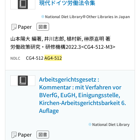
現代ドイツ労働法令集
National Diet Library
Other Libraries in Japan
Paper
図書
山本陽大 編著, 井川志郎, 植村新, 榊原嘉明 著
労働政策研究・研修機構
2022.3
<CG4-512-M3>
CG4-512
AG4-512
NDLC
Arbeitsgerichtsgesetz :
Kommentar : mit Verfahren vor
BVerfG, EuGH, Einigungsstelle,
Kirchen-Arbeitsgerichtsbarkeit 6.
Auflage
National Diet Library
Paper
図書