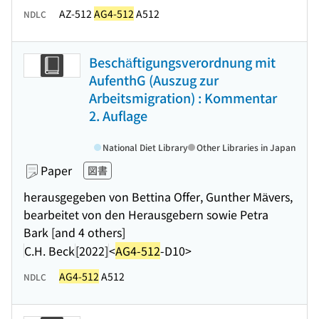
AZ-512
AG4-512
A512
NDLC
Beschäftigungsverordnung mit
AufenthG (Auszug zur
Arbeitsmigration) : Kommentar
2. Auflage
National Diet Library
Other Libraries in Japan
Paper
図書
herausgegeben von Bettina Offer, Gunther Mävers,
bearbeitet von den Herausgebern sowie Petra
Bark [and 4 others]
C.H. Beck
[2022]
<
AG4-512
-D10>
AG4-512
A512
NDLC