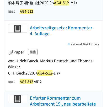
橋本陽子 編
信山社
2020.3
<
AG4-512
-M1>
AG4-512
NDLC
Arbeitszeitgesetz : Kommentar
4. Auflage.
National Diet Library
Paper
図書
von Ulrich Baeck, Markus Deutsch und Thomas
Winzer.
C.H. Beck
2020.
<
AG4-512
-D7>
AG4-512
A512
NDLC
Erfurter Kommentar zum
Arbeitsrecht 19., neu bearbeitete