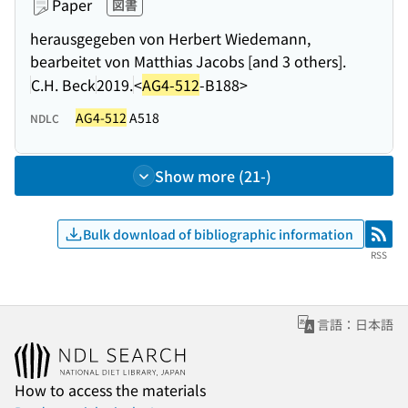
Paper
図書
herausgegeben von Herbert Wiedemann,
bearbeitet von Matthias Jacobs [and 3 others].
C.H. Beck
2019.
<
AG4-512
-B188>
AG4-512
A518
NDLC
Show more (21-)
Bulk download of bibliographic information
RSS
RSS
言語：日本語
How to access the materials