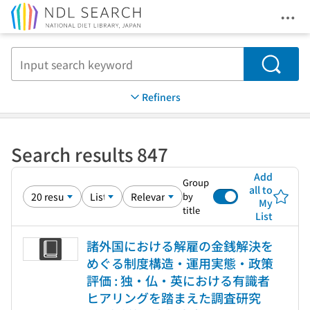
Ope
Jump to main content
Search
Refiners
Search results 847
Add
Group
all to
by
My
title
List
諸外国における解雇の金銭解決を
めぐる制度構造・運用実態・政策
評価 : 独・仏・英における有識者
ヒアリングを踏まえた調査研究