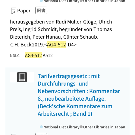
National Diet Library
Other Libraries in Japan
Paper
図書
herausgegeben von Rudi Müller-Glöge, Ulrich
Preis, Ingrid Schmidt, begründet von Thomas
Dieterich, Peter Hanau, Günter Schaub.
C.H. Beck
2019.
<
AG4-512
-D4>
AG4-512
A512
NDLC
Tarifvertragsgesetz : mit
Durchführungs- und
Nebenvorschriften : Kommentar
8., neubearbeitete Auflage.
(Beck'sche Kommentare zum
Arbeitsrecht ; Band 1)
National Diet Library
Other Libraries in Japan