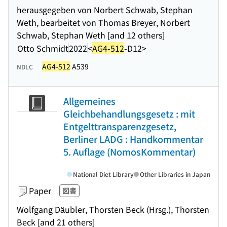
herausgegeben von Norbert Schwab, Stephan
Weth, bearbeitet von Thomas Breyer, Norbert
Schwab, Stephan Weth [and 12 others]
Otto Schmidt
2022
<
AG4-512
-D12>
AG4-512
A539
NDLC
Allgemeines
Gleichbehandlungsgesetz : mit
Entgelttransparenzgesetz,
Berliner LADG : Handkommentar
5. Auflage (NomosKommentar)
National Diet Library
Other Libraries in Japan
Paper
図書
Wolfgang Däubler, Thorsten Beck (Hrsg.), Thorsten
Beck [and 21 others]