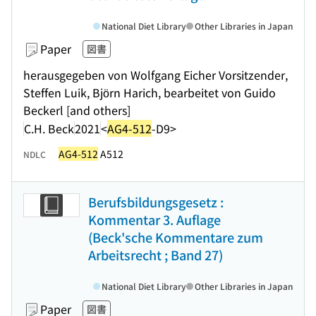
National Diet Library
Other Libraries in Japan
Paper
図書
herausgegeben von Wolfgang Eicher Vorsitzender,
Steffen Luik, Björn Harich, bearbeitet von Guido
Beckerl [and others]
C.H. Beck
2021
<
AG4-512
-D9>
AG4-512
A512
NDLC
Berufsbildungsgesetz :
Kommentar 3. Auflage
(Beck'sche Kommentare zum
Arbeitsrecht ; Band 27)
National Diet Library
Other Libraries in Japan
Paper
図書