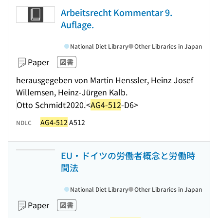
Arbeitsrecht Kommentar 9.
Auflage.
National Diet Library
Other Libraries in Japan
Paper
図書
herausgegeben von Martin Henssler, Heinz Josef
Willemsen, Heinz-Jürgen Kalb.
Otto Schmidt
2020.
<
AG4-512
-D6>
AG4-512
A512
NDLC
EU・ドイツの労働者概念と労働時
間法
National Diet Library
Other Libraries in Japan
Paper
図書