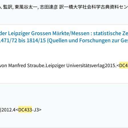
 監訳, 東風谷太一, 志田達彦 訳
一橋大学社会科学古典資料セン
der Leipziger Grossen Märkte/Messen : statistische Z
471/72 bis 1814/15 (Quellen und Forschungen zur Ge
von Manfred Straube.
Leipziger Universitätsverlag
2015.
<
DC4
)
2012.4
<
DC433
-J3>