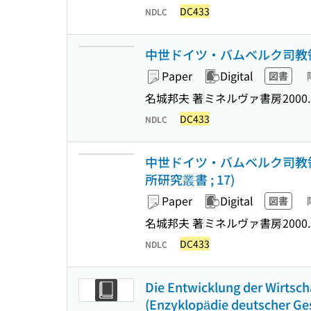
DC433
NDLC
中世ドイツ・バムベルク司教領の研
Paper
Digital
図書
名城邦夫 著
ミネルヴァ書房
2000.
DC433
NDLC
中世ドイツ・バムベルク司教領
所研究叢書 ; 17)
Paper
Digital
図書
名城邦夫 著
ミネルヴァ書房
2000.
DC433
NDLC
Die Entwicklung der Wirtsch
(Enzyklopädie deutscher Ges