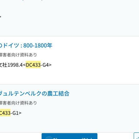
>
ツ : 800-1800年
障害者向け資料あり
文社
1998.4
<
DC433
-G4>
 ヴュルテンベルクの農工結合
障害者向け資料あり
C433
-G1>