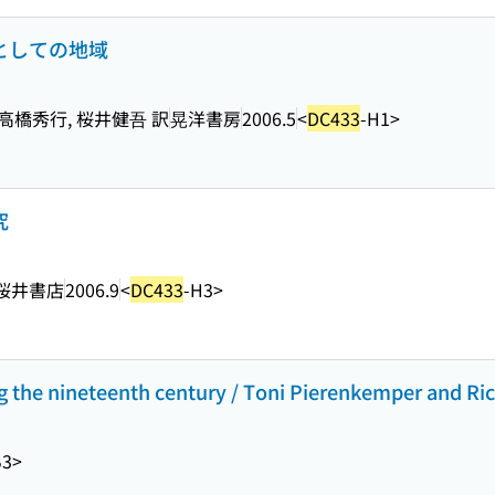
力としての地域
高橋秀行, 桜井健吾 訳
晃洋書房
2006.5
<
DC433
-H1>
究
桜井書店
2006.9
<
DC433
-H3>
he nineteenth century / Toni Pierenkemper and Richa
B3>