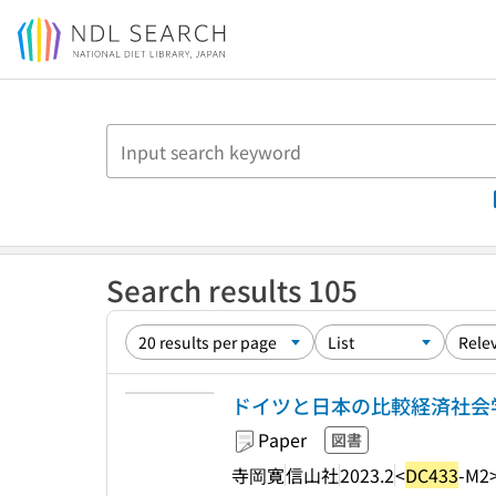
Jump to main content
Search results 105
ドイツと日本の比較経済社会学
Paper
図書
寺岡寛
信山社
2023.2
<
DC433
-M2