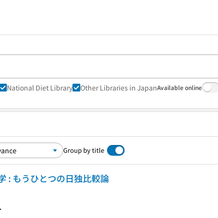
National Diet Library
Other Libraries in Japan
Available online
Group by title
 : もうひとつの日独比較論
>