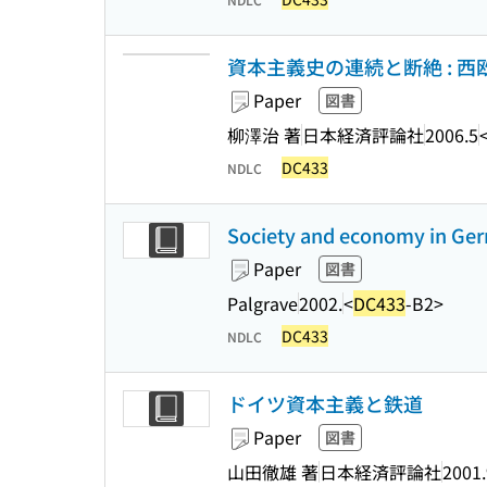
資本主義史の連続と断絶 : 
Paper
図書
柳澤治 著
日本経済評論社
2006.5
DC433
NDLC
Society and economy in Germ
Paper
図書
Palgrave
2002.
<
DC433
-B2>
DC433
NDLC
ドイツ資本主義と鉄道
Paper
図書
山田徹雄 著
日本経済評論社
2001.