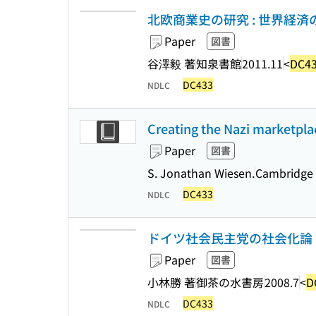
北欧商業史の研究 : 世界経
Paper
図書
谷澤毅 著
知泉書館
2011.11
<
DC4
DC433
NDLC
Creating the Nazi marketpla
Paper
図書
S. Jonathan Wiesen.
Cambridge U
DC433
NDLC
ドイツ社会民主党の社会化論
Paper
図書
小林勝 著
御茶の水書房
2008.7
<
D
DC433
NDLC