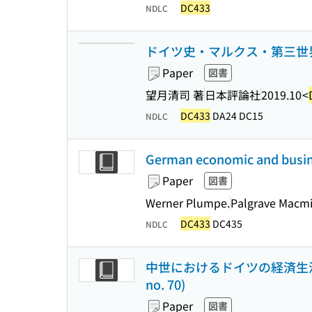
DC433
NDLC
ドイツ史・マルクス・第三世界
Paper
図書
望月清司 著
日本評論社
2019.10
<
DC433
DA24 DC15
NDLC
German economic and busines
Paper
図書
Werner Plumpe.
Palgrave Macmi
DC433
DC435
NDLC
中世におけるドイツの経済生活 : 
no. 70)
Paper
図書