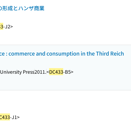
済の形成とハンザ商業
33
-J2>
ce : commerce and consumption in the Third Reich
niversity Press
2011.
<
DC433
-B5>
C433
-J1>