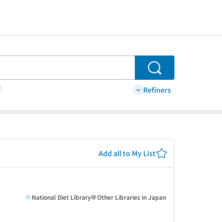
Search
Refiners
Add all to My List
National Diet Library
Other Libraries in Japan