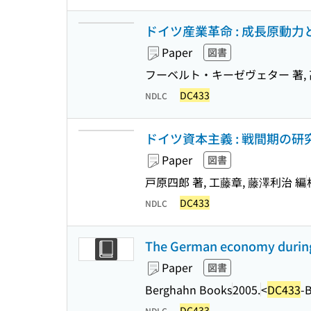
ドイツ産業革命 : 成長原動
Paper
図書
フーベルト・キーゼヴェター 著, 
DC433
NDLC
ドイツ資本主義 : 戦間期の研
Paper
図書
戸原四郎 著, 工藤章, 藤澤利治 編
DC433
NDLC
The German economy during t
Paper
図書
Berghahn Books
2005.
<
DC433
-
DC433
NDLC