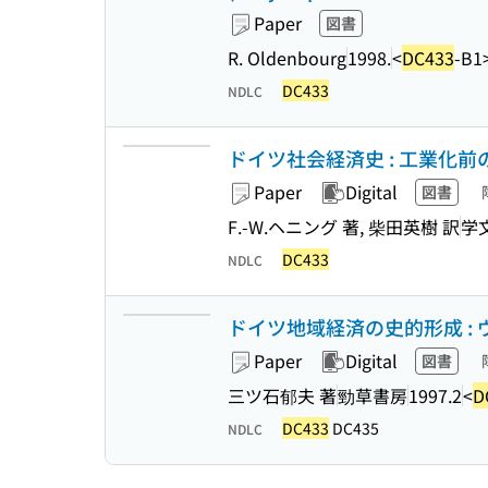
Paper
図書
R. Oldenbourg
1998.
<
DC433
-B1
DC433
NDLC
ドイツ社会経済史 : 工業化前のドイ
Paper
Digital
図書
F.-W.ヘニング 著, 柴田英樹 訳
学
DC433
NDLC
ドイツ地域経済の史的形成 :
Paper
Digital
図書
三ツ石郁夫 著
勁草書房
1997.2
<
D
DC433
DC435
NDLC