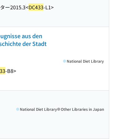
ター
2015.3
<
DC433
-L1>
eugnisse aus den
schichte der Stadt
National Diet Library
33
-B8>
National Diet Library
Other Libraries in Japan