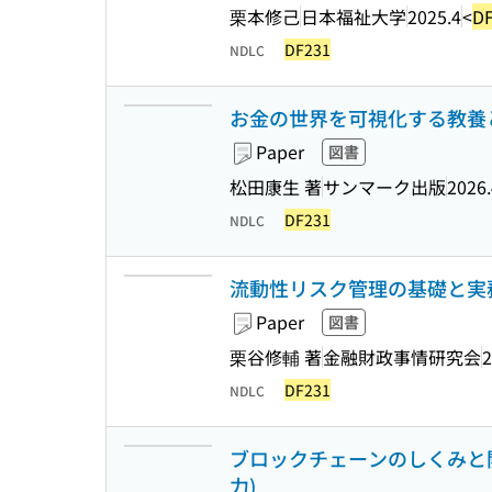
栗本修己
日本福祉大学
2025.4
<
D
DF231
NDLC
お金の世界を可視化する教養
Paper
図書
松田康生 著
サンマーク出版
2026.
DF231
NDLC
流動性リスク管理の基礎と実
Paper
図書
栗谷修輔 著
金融財政事情研究会
2
DF231
NDLC
ブロックチェーンのしくみと開
力)