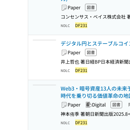
Paper
図書
コンセンサス・ベイス株式会社 著
DF231
NDLC
デジタル円とステーブルコイン
Paper
図書
井上哲也 著
日経BP日本経済新聞
DF231
NDLC
Web3・暗号資産13人の未
時代を乗り切る価値革命の地
Paper
Digital
図書
神本侑季 著
朝日新聞出版
2025.8
DF231
NDLC