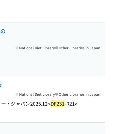
るの
National Diet Library
Other Libraries in Japan
版
National Diet Library
Other Libraries in Japan
リー・ジャパン
2025.12
<
DF231
-R21>