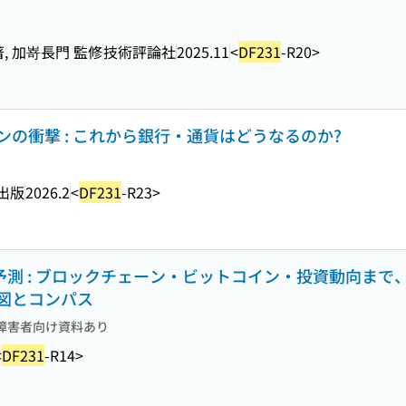
, 加嵜長門 監修
技術評論社
2025.11
<
DF231
-R20>
の衝撃 : これから銀行・通貨はどうなるのか?
出版
2026.2
<
DF231
-R23>
来予測 : ブロックチェーン・ビットコイン・投資動向まで
図とコンパス
障害者向け資料あり
<
DF231
-R14>