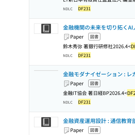
DF231
NDLC
金融機関の未来を切り拓くAI
Paper
図書
鈴木秀弥 著
銀行研修社
2026.4
<
D
DF231
NDLC
金融モダナイゼーション : 
Paper
図書
金融IT協会 著
日経BP
2026.4
<
DF
DF231
NDLC
金融資産運用設計 : 通信教育部
Paper
図書