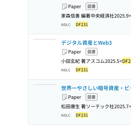
Paper
図書
家森信善 編著
中央経済社
2025.9
DF231
NDLC
デジタル資産とWeb3
Paper
図書
小田玄紀 著
アスコム
2025.5
<
DF2
DF231
NDLC
世界一やさしい暗号資産・ビ
Paper
図書
松田康生 著
ソーテック社
2025.7
DF231
NDLC