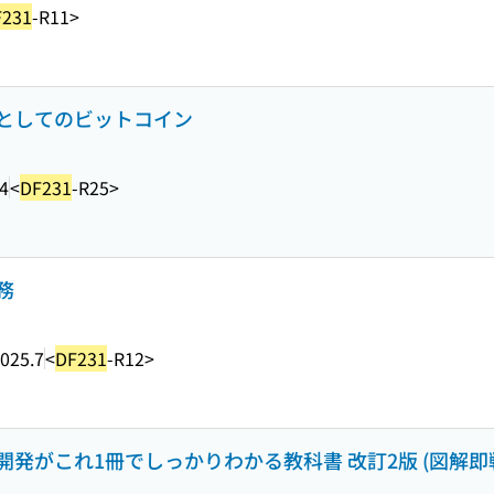
F231
-R11>
としてのビットコイン
4
<
DF231
-R25>
務
025.7
<
DF231
-R12>
発がこれ1冊でしっかりわかる教科書 改訂2版 (図解即