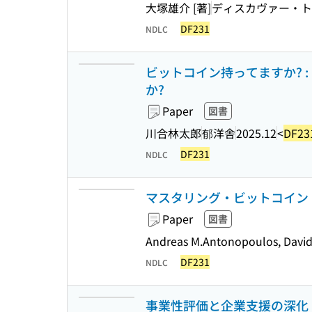
大塚雄介 [著]
ディスカヴァー・ト
DF231
NDLC
ビットコイン持ってますか? 
か?
Paper
図書
川合林太郎
郁洋舎
2025.12
<
DF23
DF231
NDLC
マスタリング・ビットコイン 
Paper
図書
Andreas M.Antonopoulos, 
DF231
NDLC
事業性評価と企業支援の深化 