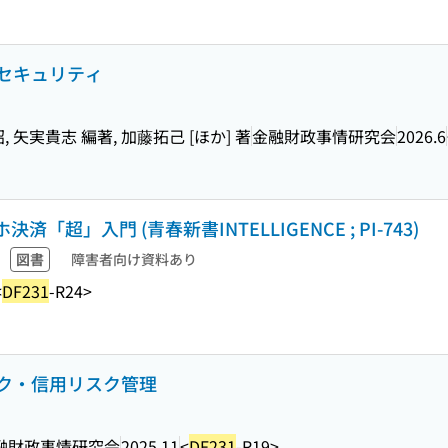
セキュリティ
, 矢実貴志 編著, 加藤拓己 [ほか] 著
金融財政事情研究会
2026.6
超」入門 (青春新書INTELLIGENCE ; PI-743)
図書
障害者向け資料あり
<
DF231
-R24>
ク・信用リスク管理
融財政事情研究会
2025.11
<
DF231
-R19>