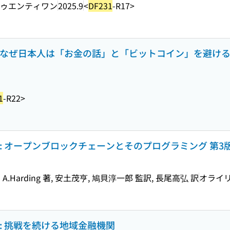
ゥエンティワン
2025.9
<
DF231
-R17>
: なぜ日本人は「お金の話」と「ビットコイン」を避け
1
-R22>
: オープンブロックチェーンとそのプログラミング 第3
David A.Harding 著, 安土茂亨, 鳩貝淳一郎 監訳, 長尾高弘 訳
オライ
: 挑戦を続ける地域金融機関