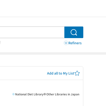
Search
Refiners
Add all to My List
National Diet Library
Other Libraries in Japan