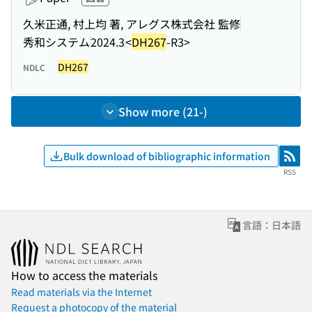
久米正通, 村上均 著, アレグス株式会社 監修
秀和システム
2024.3
<
DH267
-R3>
DH267
NDLC
Show more (21-)
Bulk download of bibliographic information
RSS
RSS
言語：日本語
How to access the materials
Read materials via the Internet
Request a photocopy of the material