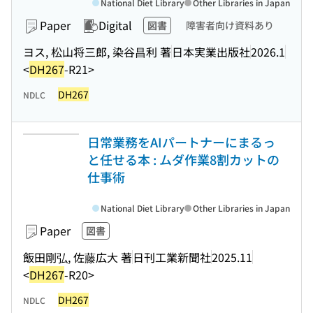
National Diet Library
Other Libraries in Japan
Paper
Digital
図書
障害者向け資料あり
ヨス, 松山将三郎, 染谷昌利 著
日本実業出版社
2026.1
<
DH267
-R21>
DH267
NDLC
日常業務をAIパートナーにまるっ
と任せる本 : ムダ作業8割カットの
仕事術
National Diet Library
Other Libraries in Japan
Paper
図書
飯田剛弘, 佐藤広大 著
日刊工業新聞社
2025.11
<
DH267
-R20>
DH267
NDLC