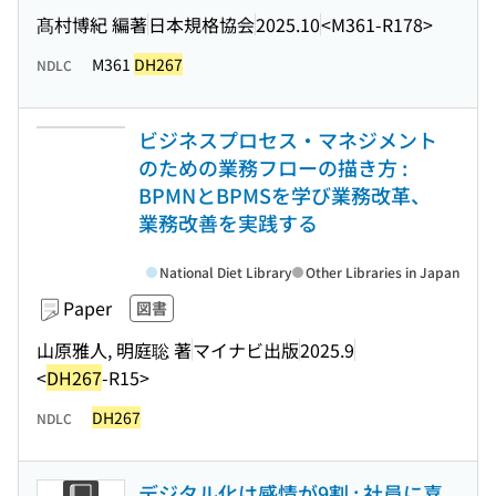
髙村博紀 編著
日本規格協会
2025.10
<M361-R178>
M361
DH267
NDLC
ビジネスプロセス・マネジメント
のための業務フローの描き方 :
BPMNとBPMSを学び業務改革、
業務改善を実践する
National Diet Library
Other Libraries in Japan
Paper
図書
山原雅人, 明庭聡 著
マイナビ出版
2025.9
<
DH267
-R15>
DH267
NDLC
デジタル化は感情が9割 : 社員に喜