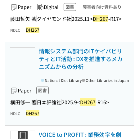
Paper
Digital
図書
障害者向け資料あり
藤田哲矢 著
ダイヤモンド社
2025.11
<
DH267
-R17>
DH267
NDLC
情報システム部門のITケイパビリ
ティとIT活動 : DXを推進するメカ
ニズムからの分析
National Diet Library
Other Libraries in Japan
Paper
図書
横田修一 著
日本評論社
2025.9
<
DH267
-R16>
DH267
NDLC
VOICE to PROFIT : 業務効率を劇