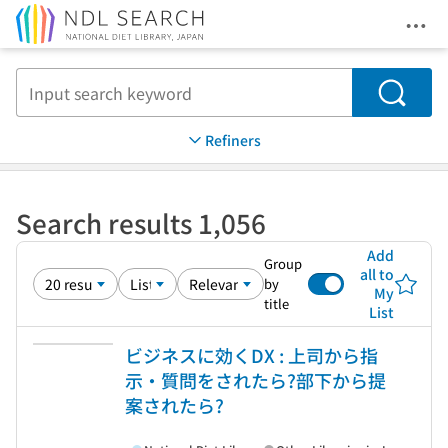
Ope
Jump to main content
Search
Refiners
Search results 1,056
Add
Group
all to
by
My
title
List
ビジネスに効くDX : 上司から指
示・質問をされたら?部下から提
案されたら?