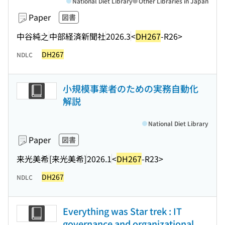
National Diet Library
Other Libraries in Japan
Paper
図書
中谷純之
中部経済新聞社
2026.3
<
DH267
-R26>
DH267
NDLC
小規模事業者のための実務自動化
解説
National Diet Library
Paper
図書
来光美希
[来光美希]
2026.1
<
DH267
-R23>
DH267
NDLC
Everything was Star trek : IT
governance and organizational