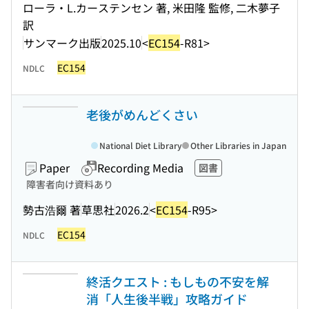
ローラ・L.カーステンセン 著, 米田隆 監修, 二木夢子
訳
サンマーク出版
2025.10
<
EC154
-R81>
EC154
NDLC
老後がめんどくさい
National Diet Library
Other Libraries in Japan
Paper
Recording Media
図書
障害者向け資料あり
勢古浩爾 著
草思社
2026.2
<
EC154
-R95>
EC154
NDLC
終活クエスト : もしもの不安を解
消「人生後半戦」攻略ガイド