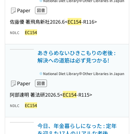
National Diet Library
Other Libraries in Japan
Paper
図書
佐藤優 著
飛鳥新社
2026.6
<
EC154
-R116>
EC154
NDLC
あきらめないひきこもりの老後 :
解決への道筋は必ず見つかる!
National Diet Library
Other Libraries in Japan
Paper
図書
阿部達明 著
法研
2026.5
<
EC154
-R115>
EC154
NDLC
今日、年金暮らしになった : 定年
を迎えた17人のリアルな老後