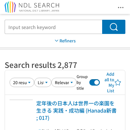
Ope
Jump to main content
Search
Refiners
Search results 2,877
Add
Group
all to
by
My
title
List
定年後の日本人は世界一の楽園を
生きる 実践・成功編 (Hanada新書
; 017)