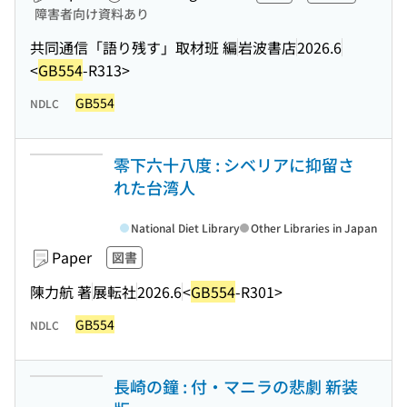
障害者向け資料あり
共同通信「語り残す」取材班 編
岩波書店
2026.6
<
GB554
-R313>
GB554
NDLC
零下六十八度 : シベリアに抑留さ
れた台湾人
National Diet Library
Other Libraries in Japan
Paper
図書
陳力航 著
展転社
2026.6
<
GB554
-R301>
GB554
NDLC
長崎の鐘 : 付・マニラの悲劇 新装