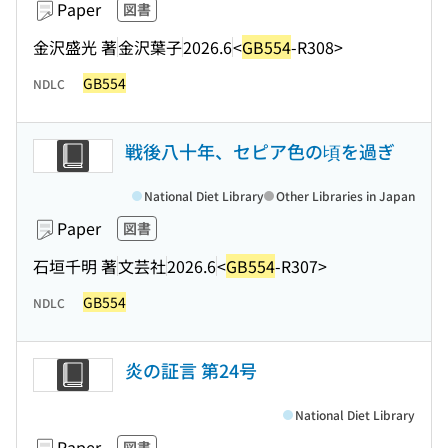
Paper
図書
金沢盛光 著
金沢葉子
2026.6
<
GB554
-R308>
GB554
NDLC
戦後八十年、セピア色の頃を過ぎ
National Diet Library
Other Libraries in Japan
Paper
図書
石垣千明 著
文芸社
2026.6
<
GB554
-R307>
GB554
NDLC
炎の証言 第24号
National Diet Library
Paper
図書