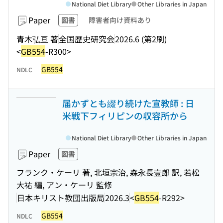
National Diet Library
Other Libraries in Japan
Paper
図書
障害者向け資料あり
青木弘亘 著
全国歴史研究会
2026.6 (第2刷)
<
GB554
-R300>
GB554
NDLC
届かずとも綴り続けた宣教師 : 日
米戦下フィリピンの収容所から
National Diet Library
Other Libraries in Japan
Paper
図書
フランク・ケーリ 著, 北垣宗治, 森永長壹郎 訳, 若松
大祐 編, アン・ケーリ 監修
日本キリスト教団出版局
2026.3
<
GB554
-R292>
GB554
NDLC