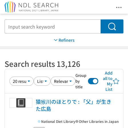
Ope
Jump to main content
Search
Refiners
Search results 13,126
Add
Group
all to
by
My
title
List
猿猴川のほとりで : 「父」が生き
た広島
National Diet Library
Other Libraries in Japan