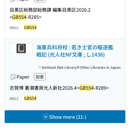
目黒区総務部総務課 編集
目黒区
2026.2
<
GB554
-R285>
GB554
NDLC
海軍兵科将校 : 若き士官の駆逐艦
戦記 (光人社NF文庫 ; し1436)
National Diet Library
Other Libraries in Japan
Paper
図書
志賀博 著
潮書房光人新社
2026.4
<
GB554
-R289>
GB554
NDLC
Show more (21-)