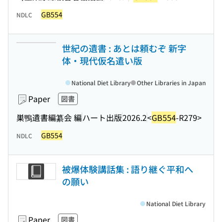
GB554
NDLC
世紀の遺書 : あとは頼むぞ 新字
体・現代仮名遣い版
National Diet Library
Other Libraries in Japan
Paper
図書
巣鴨遺書編纂会 編
ハート出版
2026.2
<
GB554
-R279>
GB554
NDLC
被爆体験講話集 : 語り継ぐ平和へ
の願い
National Diet Library
Paper
図書