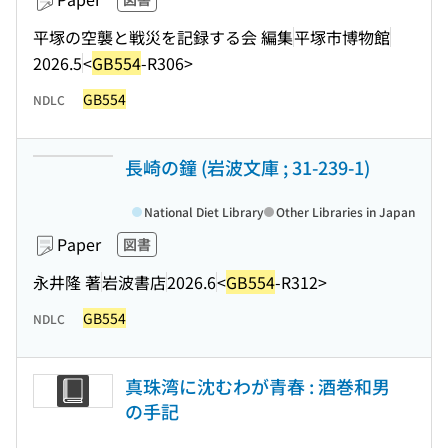
平塚の空襲と戦災を記録する会 編集
平塚市博物館
2026.5
<
GB554
-R306>
GB554
NDLC
長崎の鐘 (岩波文庫 ; 31-239-1)
National Diet Library
Other Libraries in Japan
Paper
図書
永井隆 著
岩波書店
2026.6
<
GB554
-R312>
GB554
NDLC
真珠湾に沈むわが青春 : 酒巻和男
の手記