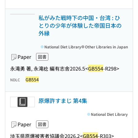
私がみた戦時下の中国・台湾 : ひ
とりの少年が体験した帝国日本の
外縁
National Diet Library
Other Libraries in Japan
Paper
図書
永滝勇 著, 永滝稔 編
有志舎
2026.5
<
GB554
-R298>
GB554
NDLC
原爆許すまじ 第4集
National Diet Library
Paper
図書
埼玉県原爆被害者協議会
2026.2
<
GB554
-R303>