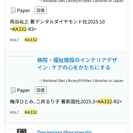
National Diet Library
Other Libraries in Japan
Paper
図書
雨谷祐之 著
デンタルダイヤモンド社
2025.10
<
KA332
-R3>
KA332
NDLC
病院・福祉施設のインテリアデザ
イン : ケアの心をかたちにする
National Diet Library
Other Libraries in Japan
Paper
図書
梅澤ひとみ, 二井るり子 著
彰国社
2025.3
<
KA332
-R2>
KA332
NDLC
Designing therapeutic