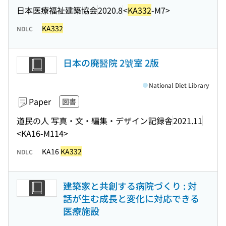
日本医療福祉建築協会
2020.8
<
KA332
-M7>
KA332
NDLC
日本の廃醫院 2號室 2版
National Diet Library
Paper
図書
道民の人 写真・文・編集・デザイン
記録舎
2021.11
<KA16-M114>
KA16
KA332
NDLC
建築家と共創する病院づくり : 対
話が生む成長と変化に対応できる
医療施設