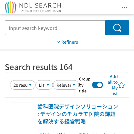
Ope
Jump to main content
Search
Refiners
Search results 164
Add
Group
all to
by
My
title
List
歯科医院デザインソリョーション
: デザインのチカラで医院の課題
を解決する経営戦略