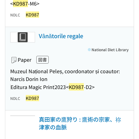
<
KD987
-M6>
KD987
NDLC
Vânătorile regale
National Diet Library
Paper
図書
Muzeul Național Peleș, coordonator și coautor:
Narcis Dorin Ion
Editura Magic Print
2023
<
KD987
-D2>
KD987
NDLC
真田家の鷹狩り : 鷹術の宗家、祢
津家の血脈