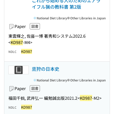
これから始める人のためのエアラ
イフル猟の教科書 第2版
National Diet Library
Other Libraries in Japan
Paper
図書
東雲輝之, 佐藤一博 著
秀和システム
2022.6
<
KD987
-M4>
KD987
NDLC
鷹狩の日本史
National Diet Library
Other Libraries in Japan
Paper
図書
福田千鶴, 武井弘一 編
勉誠出版
2021.2
<
KD987
-M2>
KD987
NDLC