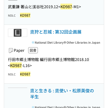
武重謙 著
山と溪谷社
2019.12
<
KD987
-M1>
KD987
NDLC
鷹狩と忍城 : 第32回企画展
National Diet Library
Other Libraries in Japan
Paper
図書
行田市郷土博物館 編
行田市郷土博物館
2018.10
<
KD987
-L16>
KD987
NDLC
鷹と生きる : 鷹使い・松原英俊の
半生
National Diet Library
Other Libraries in Japan