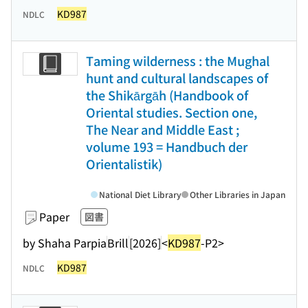
KD987
NDLC
Taming wilderness : the Mughal
hunt and cultural landscapes of
the Shikārgāh (Handbook of
Oriental studies. Section one,
The Near and Middle East ;
volume 193 = Handbuch der
Orientalistik)
National Diet Library
Other Libraries in Japan
Paper
図書
by Shaha Parpia
Brill
[2026]
<
KD987
-P2>
KD987
NDLC