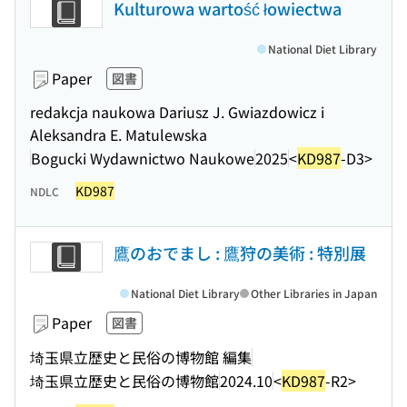
Kulturowa wartość łowiectwa
National Diet Library
Paper
図書
redakcja naukowa Dariusz J. Gwiazdowicz i
Aleksandra E. Matulewska
Bogucki Wydawnictwo Naukowe
2025
<
KD987
-D3>
KD987
NDLC
鷹のおでまし : 鷹狩の美術 : 特別展
National Diet Library
Other Libraries in Japan
Paper
図書
埼玉県立歴史と民俗の博物館 編集
埼玉県立歴史と民俗の博物館
2024.10
<
KD987
-R2>