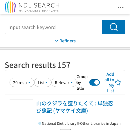
Ope
Jump to main content
Search
Refiners
Search results 157
Add
Group
all to
by
My
title
List
山のクジラを獲りたくて : 単独忍
び猟記 (ヤマケイ文庫)
National Diet Library
Other Libraries in Japan