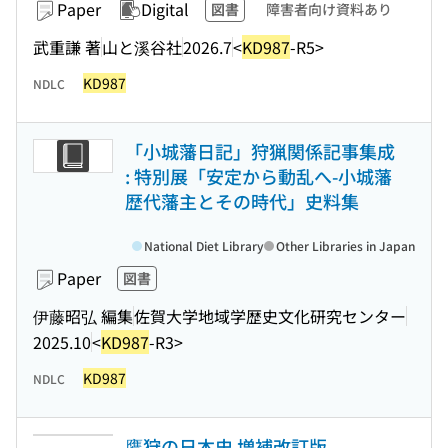
Paper
Digital
図書
障害者向け資料あり
武重謙 著
山と溪谷社
2026.7
<
KD987
-R5>
KD987
NDLC
「小城藩日記」狩猟関係記事集成
: 特別展「安定から動乱へ-小城藩
歴代藩主とその時代」史料集
National Diet Library
Other Libraries in Japan
Paper
図書
伊藤昭弘 編集
佐賀大学地域学歴史文化研究センター
2025.10
<
KD987
-R3>
KD987
NDLC
鷹狩の日本史 増補改訂版