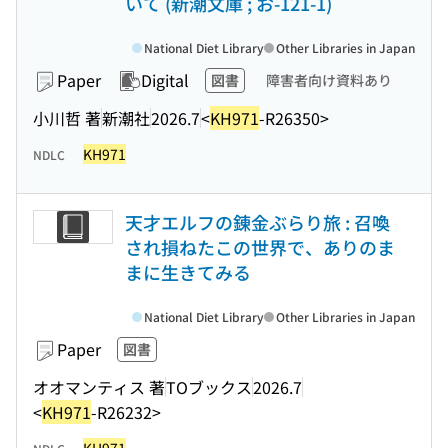
いて (新潮文庫 ; お-121-1)
National Diet Library
Other Libraries in Japan
Paper
Digital
図書
障害者向け資料あり
小川哲 著
新潮社
2026.7
<
KH971
-R26350>
KH971
NDLC
天才エルフの錬金ぶらり旅 : 召喚
され損ねたこの世界で、ありのま
まに生きてみる
National Diet Library
Other Libraries in Japan
Paper
図書
オオマンティス 著
TOブックス
2026.7
<
KH971
-R26232>