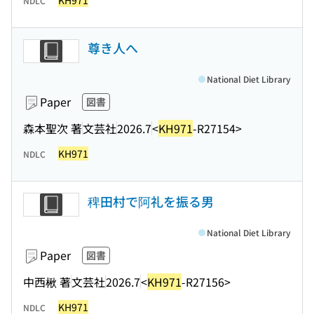
KH971
NDLC
尊き人へ
National Diet Library
Paper
図書
森本聖次 著
文芸社
2026.7
<
KH971
-R27154>
KH971
NDLC
稗田村で阿礼を振る男
National Diet Library
Paper
図書
中西楸 著
文芸社
2026.7
<
KH971
-R27156>
KH971
NDLC