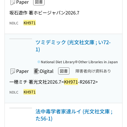
Paper
図書
坂石遊作 著
ホビージャパン
2026.7
KH971
NDLC
ツミデミック (光文社文庫 ; い72-
1)
National Diet Library
Other Libraries in Japan
Paper
Digital
図書
障害者向け資料あり
一穂ミチ 著
光文社
2026.7
<
KH971
-R26672>
KH971
NDLC
法中毒学者家達ルイ (光文社文庫 ;
た56-1)