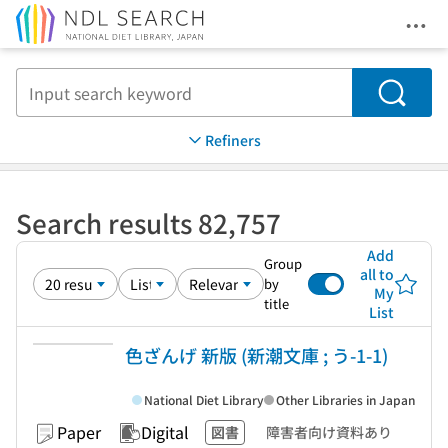
Ope
Jump to main content
Search
Refiners
Search results 82,757
Add
Group
all to
by
My
title
List
色ざんげ 新版 (新潮文庫 ; う-1-1)
National Diet Library
Other Libraries in Japan
Paper
Digital
図書
障害者向け資料あり