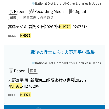
National Diet Library
Other Libraries in Japan
Paper
Recording Media
Digital
図書
障害者向け資料あり
髙津ナジミ 著
光文社
2026.7
<
KH971
-R26751>
KH971
NDLC
戦後の兵士たち : 火野葦平小説集
National Diet Library
Other Libraries in Japan
Paper
図書
火野葦平 著, 新船海三郎 編
あけび書房
2026.7
<
KH971
-R27020>
KH971
NDLC