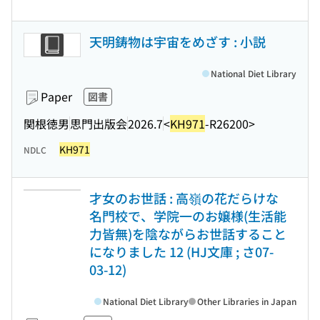
天明鋳物は宇宙をめざす : 小説
National Diet Library
Paper
図書
関根徳男
思門出版会
2026.7
<
KH971
-R26200>
KH971
NDLC
才女のお世話 : 高嶺の花だらけな
名門校で、学院一のお嬢様(生活能
力皆無)を陰ながらお世話すること
になりました 12 (HJ文庫 ; さ07-
03-12)
National Diet Library
Other Libraries in Japan