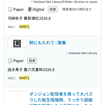
National Diet Library
Other Libraries in Japan
Paper
Digital
図書
障害者向け資料あり
河﨑秋子 著
新潮社
2026.8
KH971
NDLC
幹にもたれて : 歌集
National Diet Library
Paper
図書
鑓水青子 著
六花書林
2026.8
KH971
NDLC
ダンジョン配信者を救って大バズ
りした転生陰陽師、うっかり超級