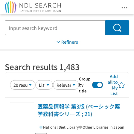
Ope
Jump to main content
Search
Refiners
Search results 1,483
Add
Group
all to
by
My
title
List
医薬品情報学 第3版 (ベーシック薬
学教科書シリーズ ; 21)
National Diet Library
Other Libraries in Japan