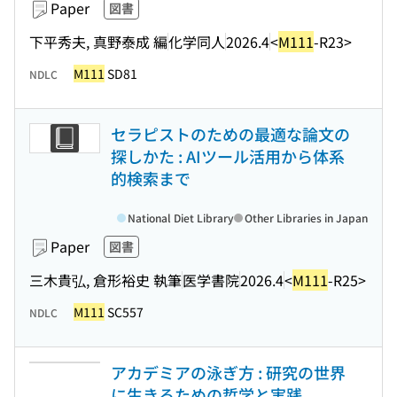
Paper
図書
下平秀夫, 真野泰成 編
化学同人
2026.4
<
M111
-R23>
M111
SD81
NDLC
セラピストのための最適な論文の
探しかた : AIツール活用から体系
的検索まで
National Diet Library
Other Libraries in Japan
Paper
図書
三木貴弘, 倉形裕史 執筆
医学書院
2026.4
<
M111
-R25>
M111
SC557
NDLC
アカデミアの泳ぎ方 : 研究の世界
に生きるための哲学と実践