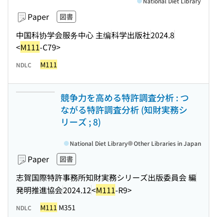
National Diet Library
Paper
図書
中国科协学会服务中心 主编
科学出版社
2024.8
<
M111
-C79>
M111
NDLC
競争力を高める特許調査分析 : つ
ながる特許調査分析 (知財実務シ
リーズ ; 8)
National Diet Library
Other Libraries in Japan
Paper
図書
志賀国際特許事務所知財実務シリーズ出版委員会 編
発明推進協会
2024.12
<
M111
-R9>
M111
M351
NDLC