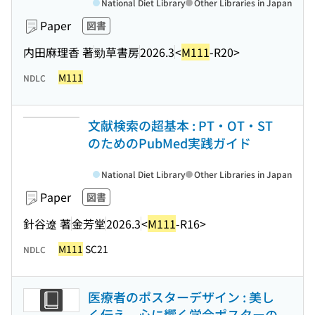
National Diet Library
Other Libraries in Japan
Paper
図書
内田麻理香 著
勁草書房
2026.3
<
M111
-R20>
M111
NDLC
文献検索の超基本 : PT・OT・ST
のためのPubMed実践ガイド
National Diet Library
Other Libraries in Japan
Paper
図書
針谷遼 著
金芳堂
2026.3
<
M111
-R16>
M111
SC21
NDLC
医療者のポスターデザイン : 美し
く伝え、心に響く学会ポスターの