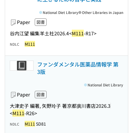
National Diet Library
Other Libraries in Japan
Paper
図書
谷内江望 編集
羊土社
2026.4
<
M111
-R17>
M111
NDLC
ファンダメンタル医薬品情報学 第
3版
National Diet Library
Paper
図書
大津史子 編著, 矢野玲子 著
京都廣川書店
2026.3
<
M111
-R26>
M111
SD81
NDLC