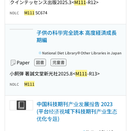
クインテッセンス出版
2025.3
<
M111
-R12>
M111
SC674
NDLC
子供の科學完全読本 高度経済成長
期編
National Diet Library
Other Libraries in Japan
Paper
図書
児童書
小飼弾 著
誠文堂新光社
2025.8
<
M111
-R13>
M111
NDLC
中国科技期刊产业发展报告 2023
(平台经济视域下科技期刊产业生态
优化专题)