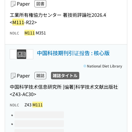
Paper
図書
工業所有権協力センター 著
技術評論社
2026.4
<
M111
-R22>
M111
M351
NDLC
中国科技期刊引证报告 : 核心版
National Diet Library
Paper
雑誌
雑誌タイトル
中国科学技术信息研究所 [编著]
科学技术文献出版社
<Z43-AC30>
Z43
M111
NDLC
Volumes of this title