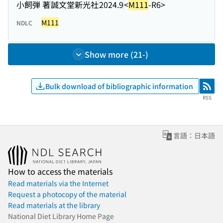
小飼弾 著
誠文堂新光社
2024.9
<
M111
-R6>
M111
NDLC
Show more (21-)
Bulk download of bibliographic information
RSS
RSS
言語：日本語
How to access the materials
Read materials via the Internet
Request a photocopy of the material
Read materials at the library
National Diet Library Home Page