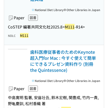
National Diet Library
Other Libraries in Japan
Paper
図書
CoSTEP 編著
共同文化社
2025.8
<
M111
-R14>
M111
NDLC
歯科医療従事者のためのKeynote
超入門for Mac : 今すぐ使えて簡単
にできるプレゼン資料作り (別冊
the Quintessence)
National Diet Library
Other Libraries in Japan
Paper
図書
中島寛明 監著, 安藤壮吾, 鈴木宏樹, 関豊成, 竹内一貴,
野亀慶訓, 松村香織 著