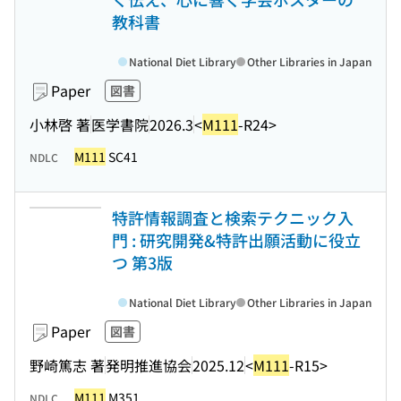
教科書
National Diet Library
Other Libraries in Japan
Paper
図書
小林啓 著
医学書院
2026.3
<
M111
-R24>
M111
SC41
NDLC
特許情報調査と検索テクニック入
門 : 研究開発&特許出願活動に役立
つ 第3版
National Diet Library
Other Libraries in Japan
Paper
図書
野崎篤志 著
発明推進協会
2025.12
<
M111
-R15>
M111
M351
NDLC